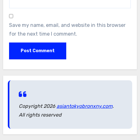
Save my name, email, and website in this browser
for the next time I comment.
Copyright 2026
asiantokyobronxny.com
.
All rights reserved