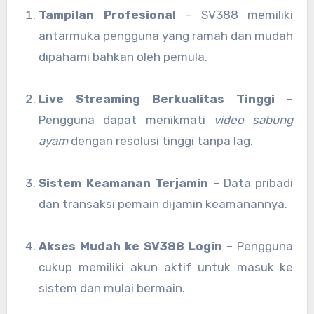
Tampilan Profesional
– SV388 memiliki
antarmuka pengguna yang ramah dan mudah
dipahami bahkan oleh pemula.
Live Streaming Berkualitas Tinggi
–
Pengguna dapat menikmati
video sabung
ayam
dengan resolusi tinggi tanpa lag.
Sistem Keamanan Terjamin
– Data pribadi
dan transaksi pemain dijamin keamanannya.
Akses Mudah ke SV388 Login
– Pengguna
cukup memiliki akun aktif untuk masuk ke
sistem dan mulai bermain.