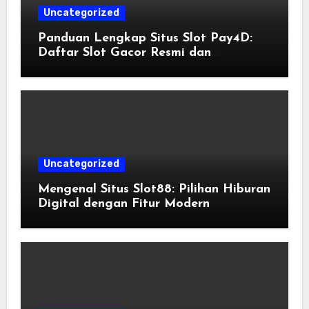
Uncategorized
Panduan Lengkap Situs Slot Pay4D:
Daftar Slot Gacor Resmi dan
Terpercaya
Uncategorized
Mengenal Situs Slot88: Pilihan Hiburan
Digital dengan Fitur Modern