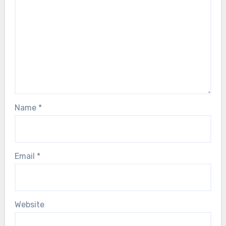
Name
*
Email
*
Website