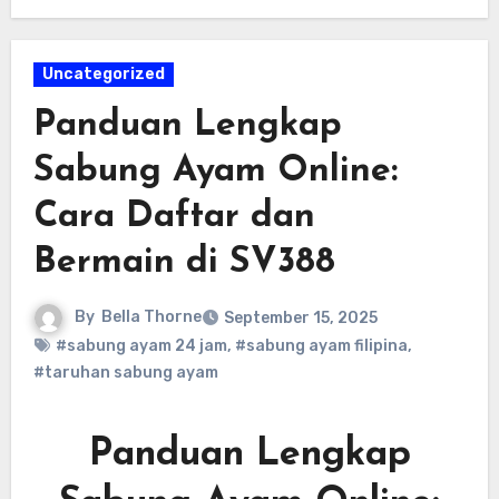
Uncategorized
Panduan Lengkap
Sabung Ayam Online:
Cara Daftar dan
Bermain di SV388
By
Bella Thorne
September 15, 2025
#sabung ayam 24 jam
,
#sabung ayam filipina
,
#taruhan sabung ayam
Panduan Lengkap