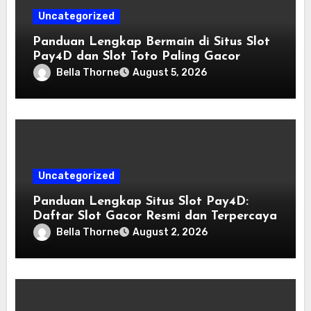
Uncategorized
Panduan Lengkap Bermain di Situs Slot
Pay4D dan Slot Toto Paling Gacor
Bella Thorne
August 5, 2026
Uncategorized
Panduan Lengkap Situs Slot Pay4D:
Daftar Slot Gacor Resmi dan Terpercaya
Bella Thorne
August 2, 2026