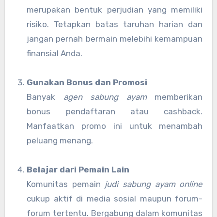
merupakan bentuk perjudian yang memiliki
risiko. Tetapkan batas taruhan harian dan
jangan pernah bermain melebihi kemampuan
finansial Anda.
Gunakan Bonus dan Promosi
Banyak
agen sabung ayam
memberikan
bonus pendaftaran atau cashback.
Manfaatkan promo ini untuk menambah
peluang menang.
Belajar dari Pemain Lain
Komunitas pemain
judi sabung ayam online
cukup aktif di media sosial maupun forum-
forum tertentu. Bergabung dalam komunitas