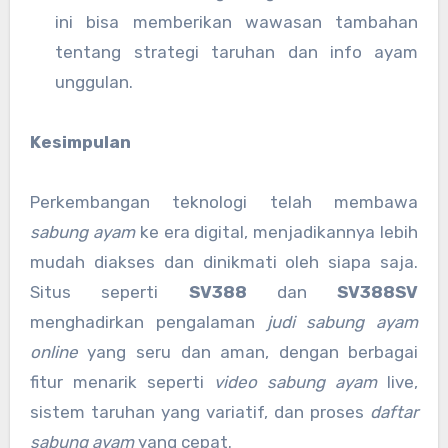
ini bisa memberikan wawasan tambahan
tentang strategi taruhan dan info ayam
unggulan.
Kesimpulan
Perkembangan teknologi telah membawa
sabung ayam
ke era digital, menjadikannya lebih
mudah diakses dan dinikmati oleh siapa saja.
Situs seperti
SV388
dan
SV388SV
menghadirkan pengalaman
judi sabung ayam
online
yang seru dan aman, dengan berbagai
fitur menarik seperti
video sabung ayam
live,
sistem taruhan yang variatif, dan proses
daftar
sabung ayam
yang cepat.