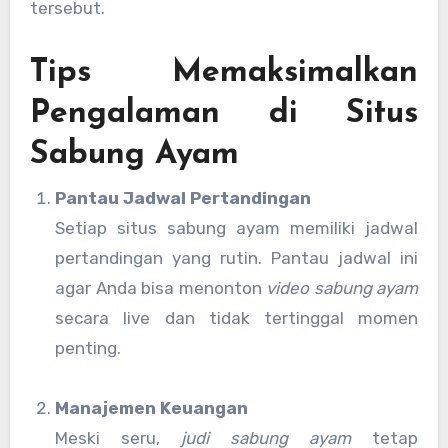
tersebut.
Tips Memaksimalkan
Pengalaman di Situs
Sabung Ayam
Pantau Jadwal Pertandingan
Setiap situs sabung ayam memiliki jadwal
pertandingan yang rutin. Pantau jadwal ini
agar Anda bisa menonton
video sabung ayam
secara live dan tidak tertinggal momen
penting.
Manajemen Keuangan
Meski seru,
judi sabung ayam
tetap