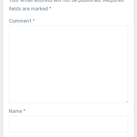
Your email address will not be published.
Required
fields are marked
*
Comment
*
Name
*