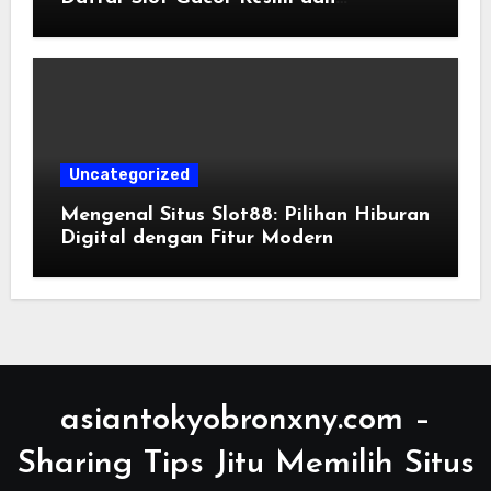
Terpercaya
Uncategorized
Mengenal Situs Slot88: Pilihan Hiburan
Digital dengan Fitur Modern
asiantokyobronxny.com –
Sharing Tips Jitu Memilih Situs