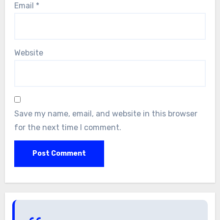
Email
*
Website
Save my name, email, and website in this browser
for the next time I comment.