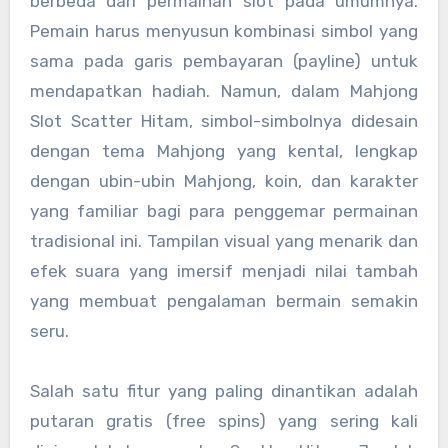
berbeda dari permainan slot pada umumnya.
Pemain harus menyusun kombinasi simbol yang
sama pada garis pembayaran (payline) untuk
mendapatkan hadiah. Namun, dalam Mahjong
Slot Scatter Hitam, simbol-simbolnya didesain
dengan tema Mahjong yang kental, lengkap
dengan ubin-ubin Mahjong, koin, dan karakter
yang familiar bagi para penggemar permainan
tradisional ini. Tampilan visual yang menarik dan
efek suara yang imersif menjadi nilai tambah
yang membuat pengalaman bermain semakin
seru.
Salah satu fitur yang paling dinantikan adalah
putaran gratis (free spins) yang sering kali