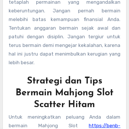
tetaplah permainan yang mengandalkan
keberuntungan. Jangan pernah bermain
melebihi batas kemampuan finansial Anda.
Tentukan anggaran bermain sejak awal dan
patuhi dengan disiplin. Jangan tergiur untuk
terus bermain demi mengejar kekalahan, karena
hal ini justru dapat menimbulkan kerugian yang
lebih besar.
Strategi dan Tips
Bermain Mahjong Slot
Scatter Hitam
Untuk meningkatkan peluang Anda dalam
bermain Mahjong Slot
https://benb-