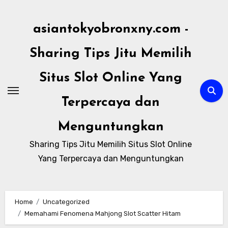
Skip
to
asiantokyobronxny.com -
content
Sharing Tips Jitu Memilih
Situs Slot Online Yang
Terpercaya dan
Menguntungkan
Sharing Tips Jitu Memilih Situs Slot Online
Yang Terpercaya dan Menguntungkan
Home
Uncategorized
Memahami Fenomena Mahjong Slot Scatter Hitam