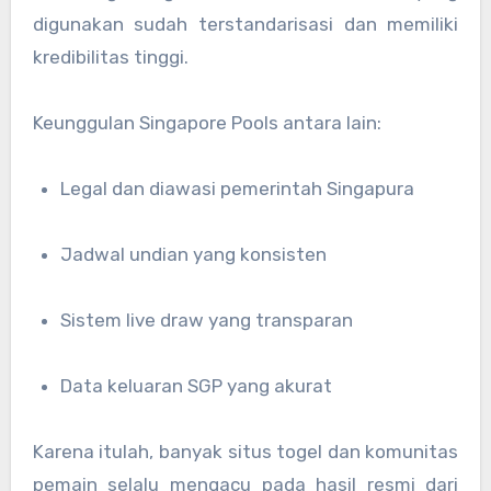
digunakan sudah terstandarisasi dan memiliki
kredibilitas tinggi.
Keunggulan Singapore Pools antara lain:
Legal dan diawasi pemerintah Singapura
Jadwal undian yang konsisten
Sistem live draw yang transparan
Data keluaran SGP yang akurat
Karena itulah, banyak situs togel dan komunitas
pemain selalu mengacu pada hasil resmi dari