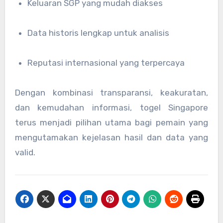
Keluaran SGP yang mudah diakses
Data historis lengkap untuk analisis
Reputasi internasional yang terpercaya
Dengan kombinasi transparansi, keakuratan,
dan kemudahan informasi, togel Singapore
terus menjadi pilihan utama bagi pemain yang
mengutamakan kejelasan hasil dan data yang
valid.