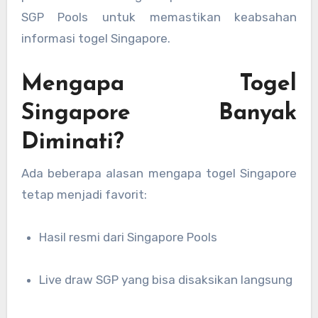
SGP Pools untuk memastikan keabsahan
informasi togel Singapore.
Mengapa Togel
Singapore Banyak
Diminati?
Ada beberapa alasan mengapa togel Singapore
tetap menjadi favorit:
Hasil resmi dari Singapore Pools
Live draw SGP yang bisa disaksikan langsung