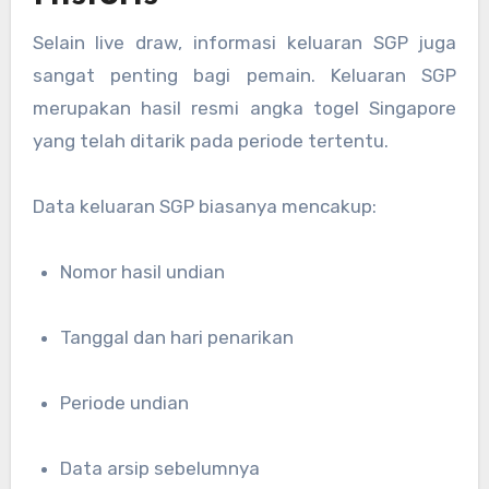
Selain live draw, informasi keluaran SGP juga
sangat penting bagi pemain. Keluaran SGP
merupakan hasil resmi angka togel Singapore
yang telah ditarik pada periode tertentu.
Data keluaran SGP biasanya mencakup:
Nomor hasil undian
Tanggal dan hari penarikan
Periode undian
Data arsip sebelumnya