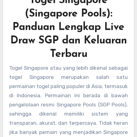
Togel Singapore
(Singapore Pools):
Panduan Lengkap Live
Draw SGP dan Keluaran
Terbaru
Togel Singapore atau yang lebih dikenal sebagai
togel Singapore merupakan salah satu
permainan togel paling populer di Asia, termasuk
di Indonesia. Permainan ini berada di bawah
pengelolaan resmi Singapore Pools (SGP Pools),
sehingga dikenal memiliki sistem yang
transparan, akurat, dan terpercaya. Tidak heran
jika banyak pemain yang menjadikan Singapore