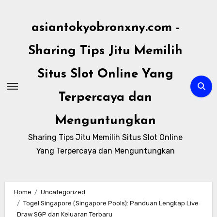
Skip
to
asiantokyobronxny.com -
content
Sharing Tips Jitu Memilih
Situs Slot Online Yang
Terpercaya dan
Menguntungkan
Sharing Tips Jitu Memilih Situs Slot Online
Yang Terpercaya dan Menguntungkan
Home
Uncategorized
Togel Singapore (Singapore Pools): Panduan Lengkap Live
Draw SGP dan Keluaran Terbaru