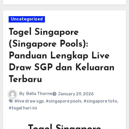
Uncategorized
Togel Singapore
(Singapore Pools):
Panduan Lengkap Live
Draw SGP dan Keluaran
Terbaru
By
Bella Thorne
January 29, 2026
#live draw sgp
,
#singapore pools
,
#singapore toto
,
#togel hari ini