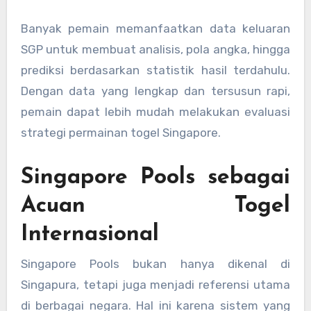
Banyak pemain memanfaatkan data keluaran
SGP untuk membuat analisis, pola angka, hingga
prediksi berdasarkan statistik hasil terdahulu.
Dengan data yang lengkap dan tersusun rapi,
pemain dapat lebih mudah melakukan evaluasi
strategi permainan togel Singapore.
Singapore Pools sebagai
Acuan Togel
Internasional
Singapore Pools bukan hanya dikenal di
Singapura, tetapi juga menjadi referensi utama
di berbagai negara. Hal ini karena sistem yang