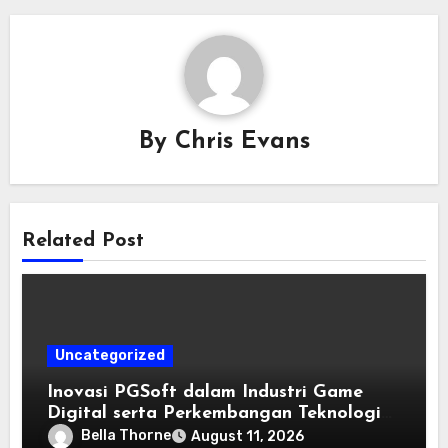
By
Chris Evans
Related Post
Uncategorized
Inovasi PGSoft dalam Industri Game
Digital serta Perkembangan Teknologi
Modern
Bella Thorne
August 11, 2026