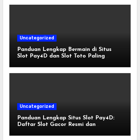
Uncategorized
Panduan Lengkap Bermain di Situs
Slot Pay4D dan Slot Toto Paling
Gacor
Uncategorized
Panduan Lengkap Situs Slot Pay4D:
Daftar Slot Gacor Resmi dan
Terpercaya