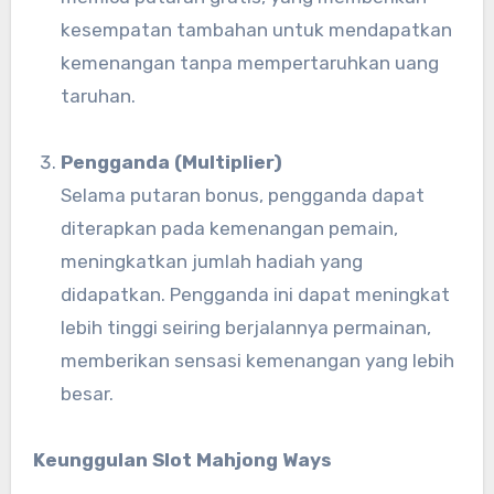
kesempatan tambahan untuk mendapatkan
kemenangan tanpa mempertaruhkan uang
taruhan.
Pengganda (Multiplier)
Selama putaran bonus, pengganda dapat
diterapkan pada kemenangan pemain,
meningkatkan jumlah hadiah yang
didapatkan. Pengganda ini dapat meningkat
lebih tinggi seiring berjalannya permainan,
memberikan sensasi kemenangan yang lebih
besar.
Keunggulan Slot Mahjong Ways