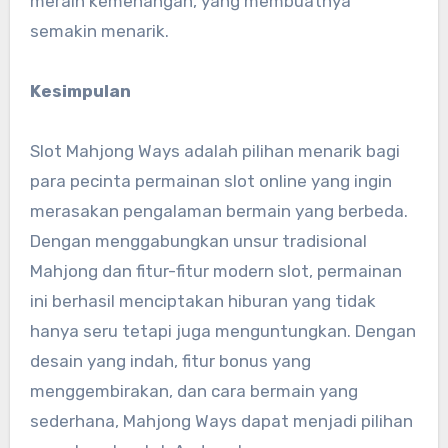
meraih kemenangan, yang membuatnya
semakin menarik.
Kesimpulan
Slot Mahjong Ways adalah pilihan menarik bagi
para pecinta permainan slot online yang ingin
merasakan pengalaman bermain yang berbeda.
Dengan menggabungkan unsur tradisional
Mahjong dan fitur-fitur modern slot, permainan
ini berhasil menciptakan hiburan yang tidak
hanya seru tetapi juga menguntungkan. Dengan
desain yang indah, fitur bonus yang
menggembirakan, dan cara bermain yang
sederhana, Mahjong Ways dapat menjadi pilihan