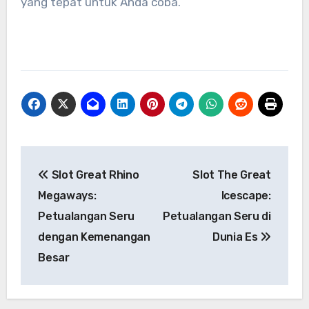
yang tepat untuk Anda coba.
Post
Slot Great Rhino
Slot The Great
navigation
Megaways:
Icescape:
Petualangan Seru
Petualangan Seru di
dengan Kemenangan
Dunia Es
Besar