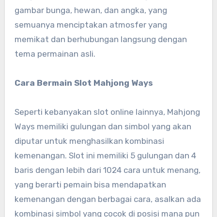
gambar bunga, hewan, dan angka, yang
semuanya menciptakan atmosfer yang
memikat dan berhubungan langsung dengan
tema permainan asli.
Cara Bermain Slot Mahjong Ways
Seperti kebanyakan slot online lainnya, Mahjong
Ways memiliki gulungan dan simbol yang akan
diputar untuk menghasilkan kombinasi
kemenangan. Slot ini memiliki 5 gulungan dan 4
baris dengan lebih dari 1024 cara untuk menang,
yang berarti pemain bisa mendapatkan
kemenangan dengan berbagai cara, asalkan ada
kombinasi simbol yang cocok di posisi mana pun