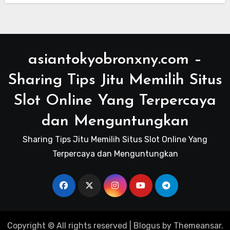
asiantokyobronxny.com –
Sharing Tips Jitu Memilih Situs
Slot Online Yang Terpercaya
dan Menguntungkan
Sharing Tips Jitu Memilih Situs Slot Online Yang
Terpercaya dan Menguntungkan
Copyright © All rights reserved
|
Blogus
by
Themeansar
.