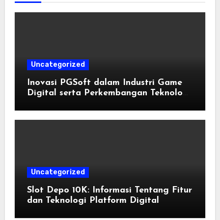
Uncategorized
Inovasi PGSoft dalam Industri Game
Digital serta Perkembangan Teknologi
Modern
Uncategorized
Slot Depo 10K: Informasi Tentang Fitur
dan Teknologi Platform Digital