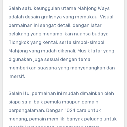
Salah satu keunggulan utama Mahjong Ways
adalah desain grafisnya yang memukau. Visual
permainan ini sangat detail, dengan latar
belakang yang menampilkan nuansa budaya
Tiongkok yang kental, serta simbol-simbol
Mahjong yang mudah dikenali. Musik latar yang
digunakan juga sesuai dengan tema,
memberikan suasana yang menyenangkan dan
imersif.
Selain itu, permainan ini mudah dimainkan oleh
siapa saja, baik pemula maupun pemain
berpengalaman. Dengan 1024 cara untuk
menang, pemain memiliki banyak peluang untuk