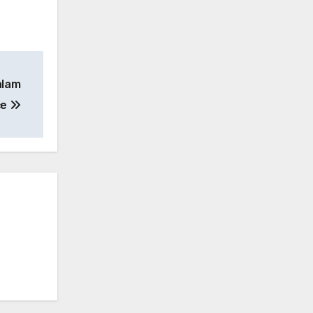
alam
ce