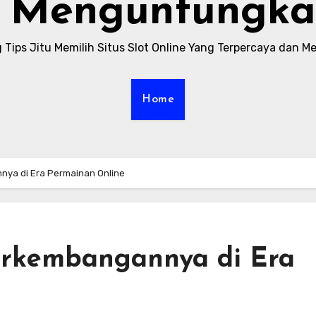
Menguntungka
 Tips Jitu Memilih Situs Slot Online Yang Terpercaya dan
Home
nya di Era Permainan Online
erkembangannya di Era