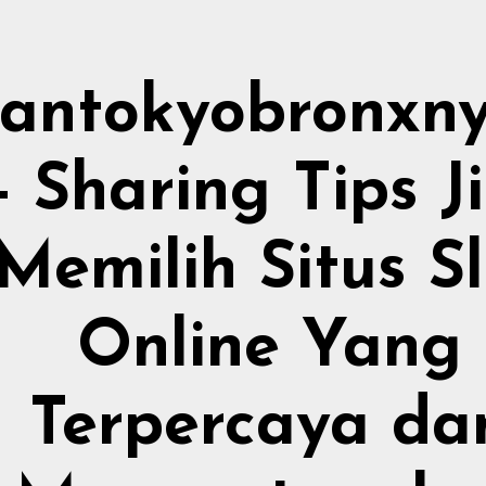
iantokyobronxn
- Sharing Tips J
Memilih Situs Sl
Online Yang
Terpercaya da