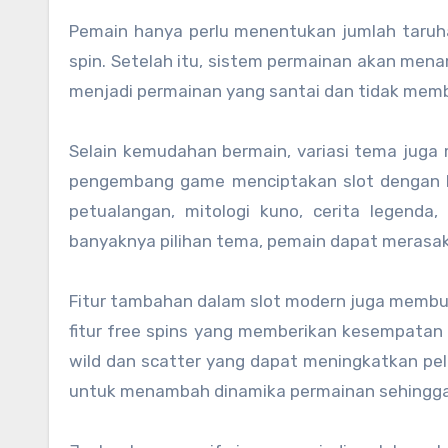
Pemain hanya perlu menentukan jumlah taruh
spin. Setelah itu, sistem permainan akan mena
menjadi permainan yang santai dan tidak mem
Selain kemudahan bermain, variasi tema juga 
pengembang game menciptakan slot dengan k
petualangan, mitologi kuno, cerita legenda,
banyaknya pilihan tema, pemain dapat merasa
Fitur tambahan dalam slot modern juga membua
fitur free spins yang memberikan kesempatan
wild dan scatter yang dapat meningkatkan pelu
untuk menambah dinamika permainan sehingga