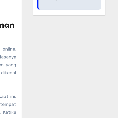
inan
online,
biasanya
rm yang
 dikenal
aat ini.
 tempat
. Ketika