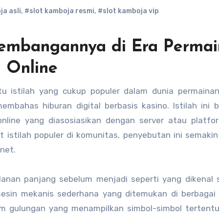
a asli
,
#slot kamboja resmi
,
#slot kamboja vip
kembangannya di Era Perma
Online
u istilah yang cukup populer dalam dunia permainan 
mbahas hiburan digital berbasis kasino. Istilah ini 
nline yang diasosiasikan dengan server atau platfo
t istilah populer di komunitas, penyebutan ini semakin
rnet.
lanan panjang sebelum menjadi seperti yang dikenal s
esin mekanis sederhana yang ditemukan di berbagai
em gulungan yang menampilkan simbol-simbol tertentu