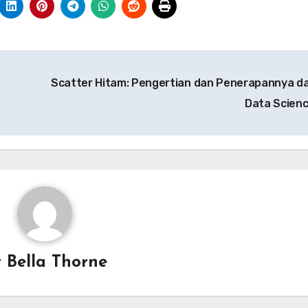
Scatter Hitam: Pengertian dan Penerapannya d
Data Scien
y
Bella Thorne