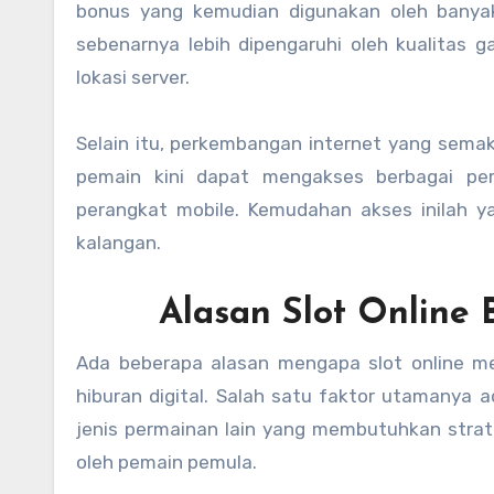
bonus yang kemudian digunakan oleh banyak
sebenarnya lebih dipengaruhi oleh kualitas
lokasi server.
Selain itu, perkembangan internet yang semak
pemain kini dapat mengakses berbagai pe
perangkat mobile. Kemudahan akses inilah y
kalangan.
Alasan Slot Online
Ada beberapa alasan mengapa slot online me
hiburan digital. Salah satu faktor utamanya
jenis permainan lain yang membutuhkan strat
oleh pemain pemula.