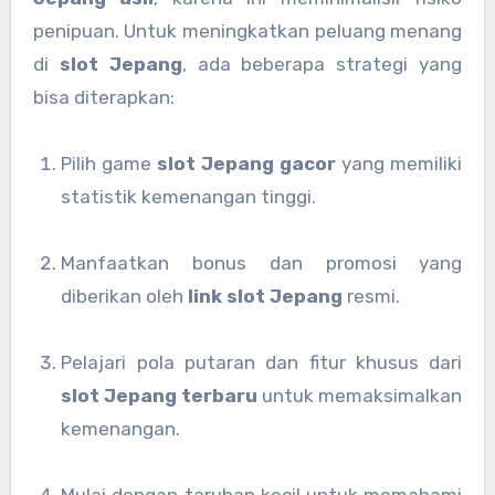
penipuan. Untuk meningkatkan peluang menang
di
slot Jepang
, ada beberapa strategi yang
bisa diterapkan:
Pilih game
slot Jepang gacor
yang memiliki
statistik kemenangan tinggi.
Manfaatkan bonus dan promosi yang
diberikan oleh
link slot Jepang
resmi.
Pelajari pola putaran dan fitur khusus dari
slot Jepang terbaru
untuk memaksimalkan
kemenangan.
Mulai dengan taruhan kecil untuk memahami