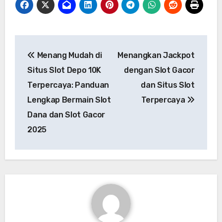
Post
Menang Mudah di
Menangkan Jackpot
navigation
Situs Slot Depo 10K
dengan Slot Gacor
Terpercaya: Panduan
dan Situs Slot
Lengkap Bermain Slot
Terpercaya
Dana dan Slot Gacor
2025