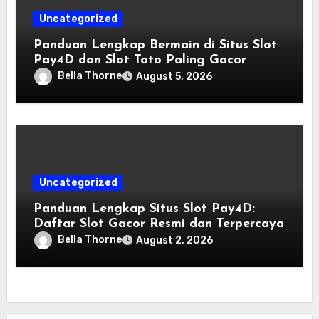
Uncategorized
Panduan Lengkap Bermain di Situs Slot
Pay4D dan Slot Toto Paling Gacor
Bella Thorne
August 5, 2026
Uncategorized
Panduan Lengkap Situs Slot Pay4D:
Daftar Slot Gacor Resmi dan Terpercaya
Bella Thorne
August 2, 2026