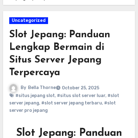
Uncategorized
Slot Jepang: Panduan
Lengkap Bermain di
Situs Server Jepang
Terpercaya
By
Bella Thorne
October 25, 2025
#situs jepang slot
,
#situs slot server luar
,
#slot
server jepang
,
#slot server jepang terbaru
,
#slot
server pro jepang
Slot Jepang: Panduan