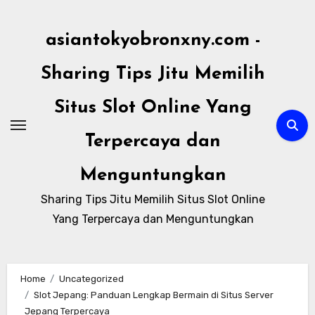
Skip
to
asiantokyobronxny.com -
content
Sharing Tips Jitu Memilih
Situs Slot Online Yang
Terpercaya dan
Menguntungkan
Sharing Tips Jitu Memilih Situs Slot Online
Yang Terpercaya dan Menguntungkan
Home
Uncategorized
Slot Jepang: Panduan Lengkap Bermain di Situs Server
Jepang Terpercaya