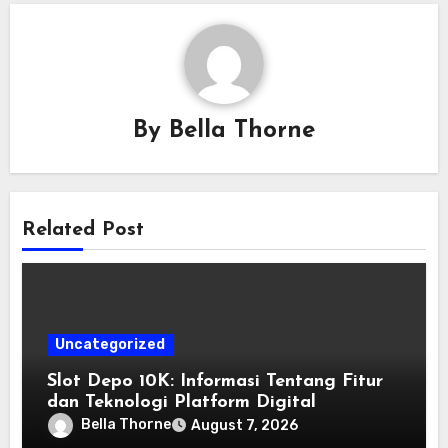
By
Bella Thorne
Related Post
Uncategorized
Slot Depo 10K: Informasi Tentang Fitur
dan Teknologi Platform Digital
Bella Thorne
August 7, 2026