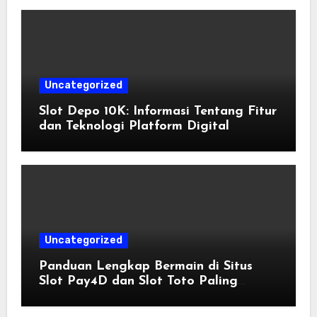
Uncategorized
Slot Depo 10K: Informasi Tentang Fitur
dan Teknologi Platform Digital
Uncategorized
Panduan Lengkap Bermain di Situs
Slot Pay4D dan Slot Toto Paling
Gacor