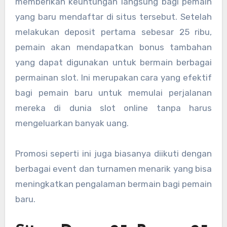
memberikan keuntungan langsung bagi pemain
yang baru mendaftar di situs tersebut. Setelah
melakukan deposit pertama sebesar 25 ribu,
pemain akan mendapatkan bonus tambahan
yang dapat digunakan untuk bermain berbagai
permainan slot. Ini merupakan cara yang efektif
bagi pemain baru untuk memulai perjalanan
mereka di dunia slot online tanpa harus
mengeluarkan banyak uang.
Promosi seperti ini juga biasanya diikuti dengan
berbagai event dan turnamen menarik yang bisa
meningkatkan pengalaman bermain bagi pemain
baru.