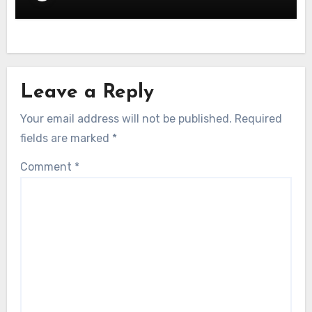
Leave a Reply
Your email address will not be published.
Required
fields are marked
*
Comment
*