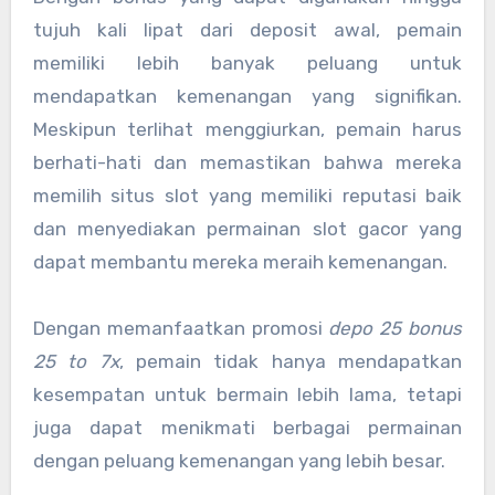
tujuh kali lipat dari deposit awal, pemain
memiliki lebih banyak peluang untuk
mendapatkan kemenangan yang signifikan.
Meskipun terlihat menggiurkan, pemain harus
berhati-hati dan memastikan bahwa mereka
memilih situs slot yang memiliki reputasi baik
dan menyediakan permainan slot gacor yang
dapat membantu mereka meraih kemenangan.
Dengan memanfaatkan promosi
depo 25 bonus
25 to 7x
, pemain tidak hanya mendapatkan
kesempatan untuk bermain lebih lama, tetapi
juga dapat menikmati berbagai permainan
dengan peluang kemenangan yang lebih besar.