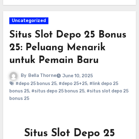
Uncategorized
Situs Slot Depo 25 Bonus
25: Peluang Menarik
untuk Pemain Baru
By
Bella Thorne
June 10, 2025
#depo 25 bonus 25
,
#depo 25+25
,
#link depo 25
bonus 25
,
#situs depo 25 bonus 25
,
#situs slot depo 25
bonus 25
Situs Slot Depo 25