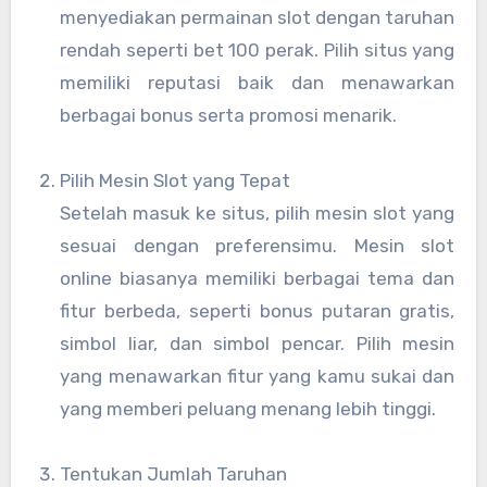
menyediakan permainan slot dengan taruhan
rendah seperti bet 100 perak. Pilih situs yang
memiliki reputasi baik dan menawarkan
berbagai bonus serta promosi menarik.
Pilih Mesin Slot yang Tepat
Setelah masuk ke situs, pilih mesin slot yang
sesuai dengan preferensimu. Mesin slot
online biasanya memiliki berbagai tema dan
fitur berbeda, seperti bonus putaran gratis,
simbol liar, dan simbol pencar. Pilih mesin
yang menawarkan fitur yang kamu sukai dan
yang memberi peluang menang lebih tinggi.
Tentukan Jumlah Taruhan