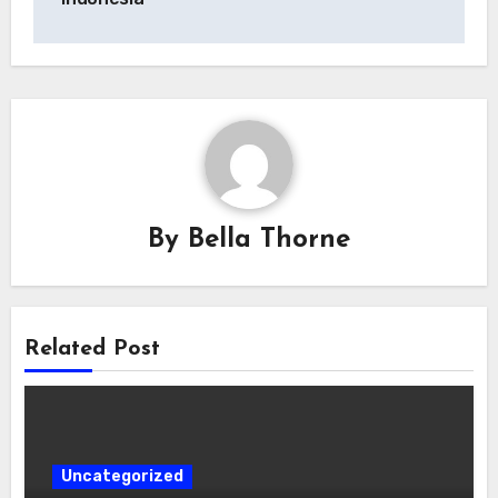
By
Bella Thorne
Related Post
Uncategorized