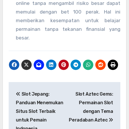
online tanpa mengambil risiko besar dapat
memulai dengan bet 100 perak. Hal ini
memberikan kesempatan untuk belajar
permainan tanpa tekanan finansial yang
besar.
Post
Slot Jepang:
Slot Aztec Gems:
navigation
Panduan Menemukan
Permainan Slot
Situs Slot Terbaik
dengan Tema
untuk Pemain
Peradaban Aztec
Indonesia