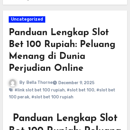
Uncategorized
Panduan Lengkap Slot
Bet 100 Rupiah: Peluang
Menang di Dunia
Perjudian Online
By
Bella Thorne
December 9, 2025
#link slot bet 100 rupiah
,
#slot bet 100
,
#slot bet
100 perak
,
#slot bet 100 rupiah
Panduan Lengkap Slot