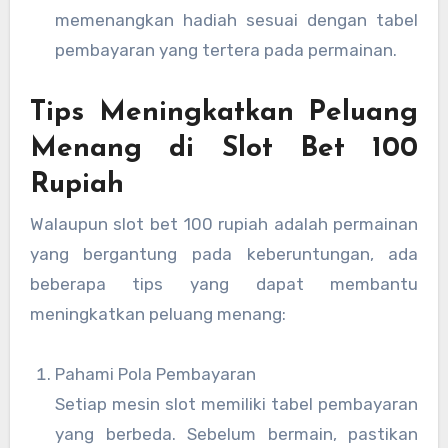
memenangkan hadiah sesuai dengan tabel
pembayaran yang tertera pada permainan.
Tips Meningkatkan Peluang
Menang di Slot Bet 100
Rupiah
Walaupun slot bet 100 rupiah adalah permainan
yang bergantung pada keberuntungan, ada
beberapa tips yang dapat membantu
meningkatkan peluang menang:
Pahami Pola Pembayaran
Setiap mesin slot memiliki tabel pembayaran
yang berbeda. Sebelum bermain, pastikan