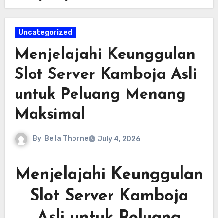
Uncategorized
Menjelajahi Keunggulan
Slot Server Kamboja Asli
untuk Peluang Menang
Maksimal
By
Bella Thorne
July 4, 2026
Menjelajahi Keunggulan
Slot Server Kamboja
Asli untuk Peluang