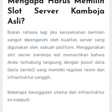
Mengapa Harus Memilih
Slot Server Kamboja
Asli?
Bukan rahasia lagi jika kenyamanan bermain
sangat dipengaruhi oleh kualitas server yang
digunakan oleh sebuah platform. Menggunakan
slot server kamboja asli memastikan bahwa
Anda terhubung langsung dengan pusat data
(data center) yang memiliki regulasi resmi dan
infrastruktur canggih.
Beberapa keunggulan utama dari infrastruktur
ini meliputi: