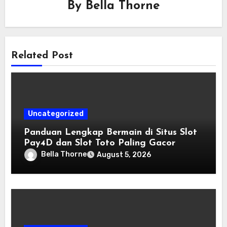
By
Bella Thorne
Related Post
Uncategorized
Panduan Lengkap Bermain di Situs Slot
Pay4D dan Slot Toto Paling Gacor
Bella Thorne
August 5, 2026