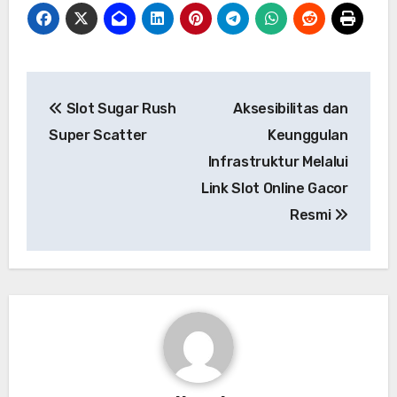
Post
Slot Sugar Rush
Aksesibilitas dan
navigation
Super Scatter
Keunggulan
Infrastruktur Melalui
Link Slot Online Gacor
Resmi