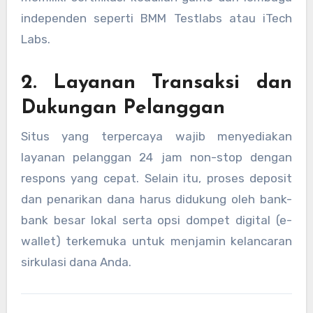
independen seperti BMM Testlabs atau iTech
Labs.
2. Layanan Transaksi dan
Dukungan Pelanggan
Situs yang terpercaya wajib menyediakan
layanan pelanggan 24 jam non-stop dengan
respons yang cepat. Selain itu, proses deposit
dan penarikan dana harus didukung oleh bank-
bank besar lokal serta opsi dompet digital (e-
wallet) terkemuka untuk menjamin kelancaran
sirkulasi dana Anda.