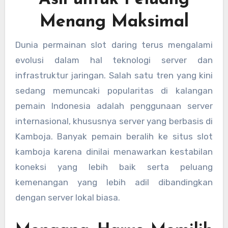
Menang Maksimal
Dunia permainan slot daring terus mengalami
evolusi dalam hal teknologi server dan
infrastruktur jaringan. Salah satu tren yang kini
sedang memuncaki popularitas di kalangan
pemain Indonesia adalah penggunaan server
internasional, khususnya server yang berbasis di
Kamboja. Banyak pemain beralih ke situs slot
kamboja karena dinilai menawarkan kestabilan
koneksi yang lebih baik serta peluang
kemenangan yang lebih adil dibandingkan
dengan server lokal biasa.