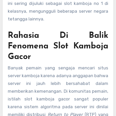
ini sering dijuluki sebagai slot kamboja no 1 di
kelasnya, mengungguli beberapa server negara
tetangga lainnya.
Rahasia Di Balik
Fenomena Slot Kamboja
Gacor
Banyak pemain yang sengaja mencari situs
server kamboja karena adanya anggapan bahwa
server ini jauh lebih bersahabat dalam
memberikan kemenangan. Di komunitas pemain,
istilah slot kamboja gacor sangat populer
karena sistem algoritma pada server ini dinilai
memiliki distribusi
Return to Player
(RTP) yang