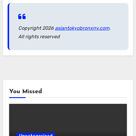
Copyright 2026
asiantokyobronxny.com
.
All rights reserved
You Missed