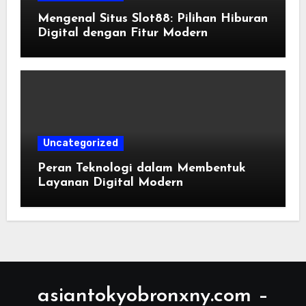
Mengenal Situs Slot88: Pilihan Hiburan
Digital dengan Fitur Modern
Uncategorized
Peran Teknologi dalam Membentuk
Layanan Digital Modern
asiantokyobronxny.com –