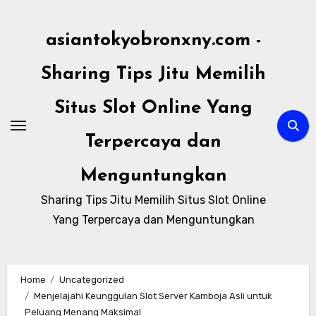
Skip
to
asiantokyobronxny.com -
content
Sharing Tips Jitu Memilih
Situs Slot Online Yang
Terpercaya dan
Menguntungkan
Sharing Tips Jitu Memilih Situs Slot Online
Yang Terpercaya dan Menguntungkan
Home
Uncategorized
Menjelajahi Keunggulan Slot Server Kamboja Asli untuk
Peluang Menang Maksimal