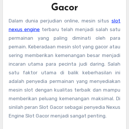
Gacor
Dalam dunia perjudian online, mesin situs
slot
nexus engine
terbaru telah menjadi salah satu
permainan yang paling diminati oleh para
pemain. Keberadaan mesin slot yang gacor atau
sering memberikan kemenangan besar menjadi
incaran utama para pecinta judi daring. Salah
satu faktor utama di balik keberhasilan ini
adalah penyedia permainan yang menyediakan
mesin slot dengan kualitas terbaik dan mampu
memberikan peluang kemenangan maksimal. Di
sinilah peran Slot Gacor sebagai penyedia Nexus
Engine Slot Gacor menjadi sangat penting.