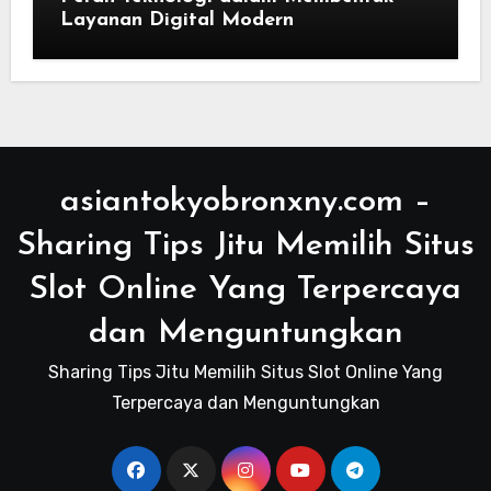
Layanan Digital Modern
asiantokyobronxny.com –
Sharing Tips Jitu Memilih Situs
Slot Online Yang Terpercaya
dan Menguntungkan
Sharing Tips Jitu Memilih Situs Slot Online Yang
Terpercaya dan Menguntungkan