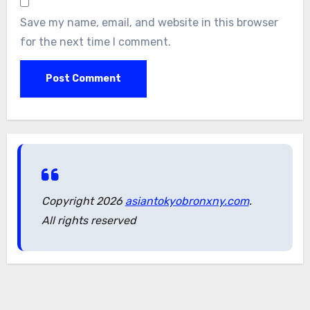
Save my name, email, and website in this browser
for the next time I comment.
Copyright 2026
asiantokyobronxny.com
.
All rights reserved