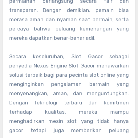
permainan berlangsung secara fair dan
transparan. Dengan demikian, pemain bisa
merasa aman dan nyaman saat bermain, serta
percaya bahwa peluang kemenangan yang
mereka dapatkan benar-benar adil.
Secara keseluruhan, Slot Gacor sebagai
penyedia Nexus Engine Slot Gacor menawarkan
solusi terbaik bagi para pecinta slot online yang
menginginkan pengalaman bermain yang
menyenangkan, aman, dan menguntungkan.
Dengan teknologi terbaru dan komitmen
terhadap kualitas, mereka mampu
menghadirkan mesin slot yang tidak hanya
gacor tetapi juga memberikan peluang