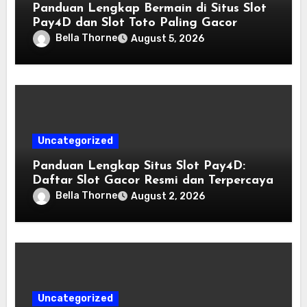
Panduan Lengkap Bermain di Situs Slot
Pay4D dan Slot Toto Paling Gacor
Bella Thorne
August 5, 2026
Uncategorized
Panduan Lengkap Situs Slot Pay4D:
Daftar Slot Gacor Resmi dan Terpercaya
Bella Thorne
August 2, 2026
Uncategorized