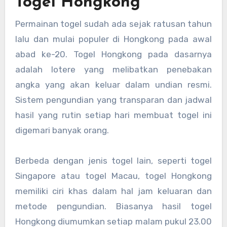
Togel Hongkong
Permainan togel sudah ada sejak ratusan tahun
lalu dan mulai populer di Hongkong pada awal
abad ke-20. Togel Hongkong pada dasarnya
adalah lotere yang melibatkan penebakan
angka yang akan keluar dalam undian resmi.
Sistem pengundian yang transparan dan jadwal
hasil yang rutin setiap hari membuat togel ini
digemari banyak orang.
Berbeda dengan jenis togel lain, seperti togel
Singapore atau togel Macau, togel Hongkong
memiliki ciri khas dalam hal jam keluaran dan
metode pengundian. Biasanya hasil togel
Hongkong diumumkan setiap malam pukul 23.00