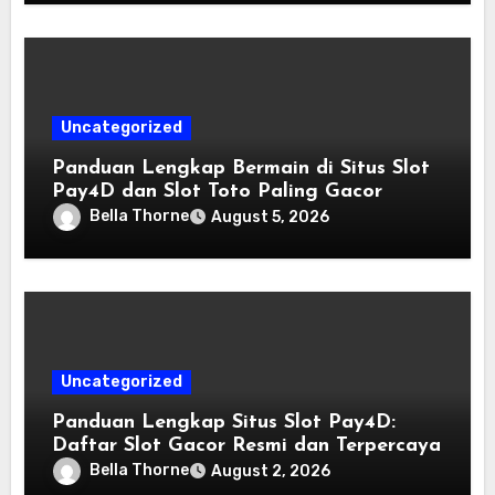
Uncategorized
Panduan Lengkap Bermain di Situs Slot
Pay4D dan Slot Toto Paling Gacor
Bella Thorne
August 5, 2026
Uncategorized
Panduan Lengkap Situs Slot Pay4D:
Daftar Slot Gacor Resmi dan Terpercaya
Bella Thorne
August 2, 2026