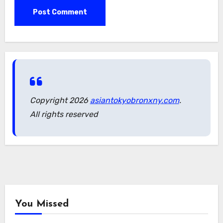
Copyright 2026
asiantokyobronxny.com
.
All rights reserved
You Missed