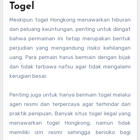
Togel
Meskipun togel Hongkong menawarkan hiburan
dan peluang keuntungan, penting untuk diingat
bahwa permainan ini tetap merupakan bentuk
perjudian yang mengandung risiko kehilangan
uang. Para pemain harus bermain dengan bijak
dan tidak terbawa nafsu agar tidak mengalami
kerugian besar.
Penting juga untuk hanya bermain togel melalui
agen resmi dan terpercaya agar terhindar dari
praktik penipuan. Banyak situs togel ilegal yang
menawarkan togel Hongkong, namun tidak
memiliki izin resmi sehingga berisiko bagi