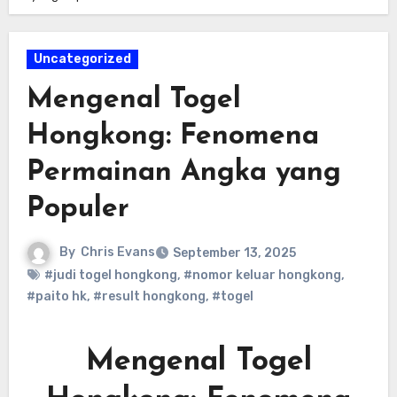
Uncategorized
Mengenal Togel
Hongkong: Fenomena
Permainan Angka yang
Populer
By
Chris Evans
September 13, 2025
#judi togel hongkong
,
#nomor keluar hongkong
,
#paito hk
,
#result hongkong
,
#togel
Mengenal Togel