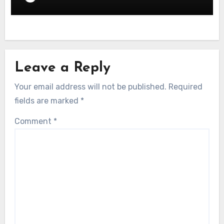
Leave a Reply
Your email address will not be published.
Required
fields are marked
*
Comment
*