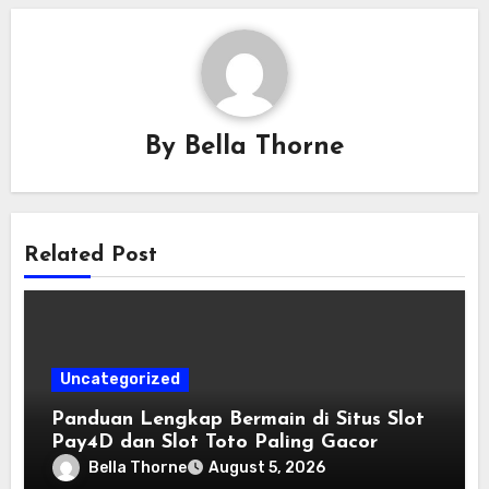
By
Bella Thorne
Related Post
Uncategorized
Panduan Lengkap Bermain di Situs Slot
Pay4D dan Slot Toto Paling Gacor
Bella Thorne
August 5, 2026