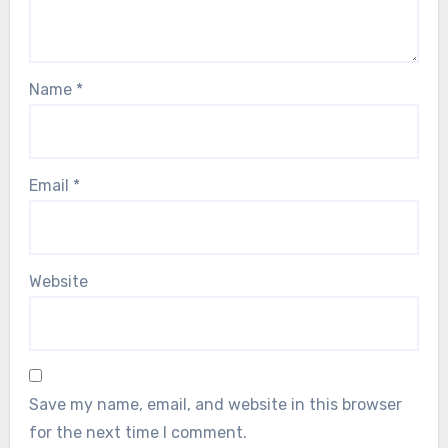
Name
*
Email
*
Website
Save my name, email, and website in this browser
for the next time I comment.