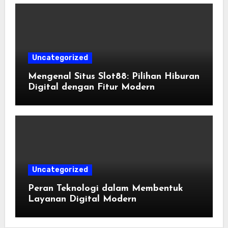
Uncategorized
Mengenal Situs Slot88: Pilihan Hiburan
Digital dengan Fitur Modern
Uncategorized
Peran Teknologi dalam Membentuk
Layanan Digital Modern