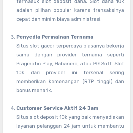
termasuk slot deposit dana. Slot dana 10k
adalah pilihan populer karena transaksinya
cepat dan minim biaya administrasi.
Penyedia Permainan Ternama
Situs slot gacor terpercaya biasanya bekerja
sama dengan provider ternama seperti
Pragmatic Play, Habanero, atau PG Soft. Slot
10k dari provider ini terkenal sering
memberikan kemenangan (RTP tinggi) dan
bonus menarik.
Customer Service Aktif 24 Jam
Situs slot deposit 10k yang baik menyediakan
layanan pelanggan 24 jam untuk membantu