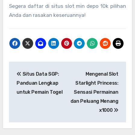
Segera daftar di situs slot min depo 10k pilihan
Anda dan rasakan keseruannya!
Post
Situs Data SGP:
Mengenal Slot
navigation
Panduan Lengkap
Starlight Princess:
untuk Pemain Togel
Sensasi Permainan
dan Peluang Menang
x1000