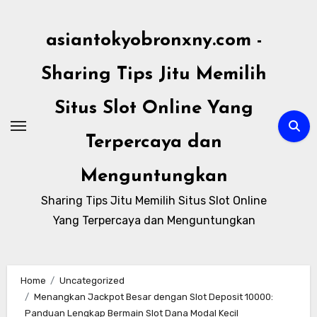
Skip
to
asiantokyobronxny.com -
content
Sharing Tips Jitu Memilih
Situs Slot Online Yang
Terpercaya dan
Menguntungkan
Sharing Tips Jitu Memilih Situs Slot Online
Yang Terpercaya dan Menguntungkan
Home
Uncategorized
Menangkan Jackpot Besar dengan Slot Deposit 10000:
Panduan Lengkap Bermain Slot Dana Modal Kecil