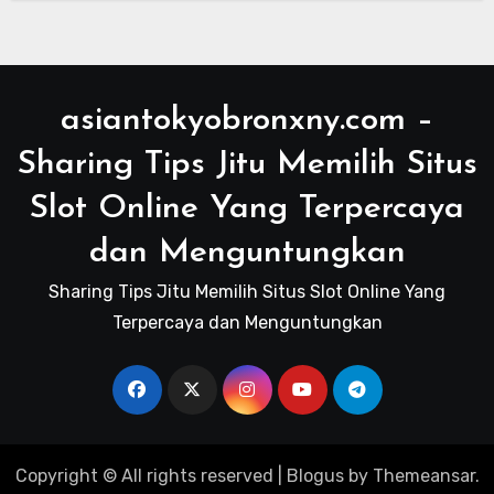
asiantokyobronxny.com –
Sharing Tips Jitu Memilih Situs
Slot Online Yang Terpercaya
dan Menguntungkan
Sharing Tips Jitu Memilih Situs Slot Online Yang
Terpercaya dan Menguntungkan
Copyright © All rights reserved
|
Blogus
by
Themeansar
.