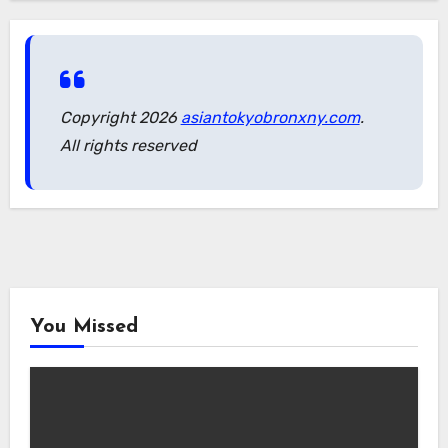
Copyright 2026
asiantokyobronxny.com
.
All rights reserved
You Missed