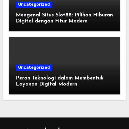
Uncategorized
Mengenal Situs Slot88: Pilihan Hiburan
Digital dengan Fitur Modern
Uncategorized
Peran Teknologi dalam Membentuk
Layanan Digital Modern