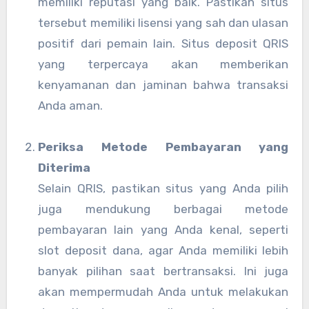
memiliki reputasi yang baik. Pastikan situs
tersebut memiliki lisensi yang sah dan ulasan
positif dari pemain lain. Situs deposit QRIS
yang terpercaya akan memberikan
kenyamanan dan jaminan bahwa transaksi
Anda aman.
Periksa Metode Pembayaran yang
Diterima
Selain QRIS, pastikan situs yang Anda pilih
juga mendukung berbagai metode
pembayaran lain yang Anda kenal, seperti
slot deposit dana, agar Anda memiliki lebih
banyak pilihan saat bertransaksi. Ini juga
akan mempermudah Anda untuk melakukan