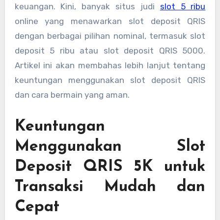
keuangan. Kini, banyak situs judi
slot 5 ribu
online yang menawarkan slot deposit QRIS
dengan berbagai pilihan nominal, termasuk slot
deposit 5 ribu atau slot deposit QRIS 5000.
Artikel ini akan membahas lebih lanjut tentang
keuntungan menggunakan slot deposit QRIS
dan cara bermain yang aman.
Keuntungan
Menggunakan Slot
Deposit QRIS 5K untuk
Transaksi Mudah dan
Cepat