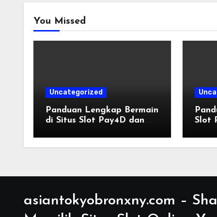
You Missed
Uncategorized
Unca
Panduan Lengkap Bermain
Pand
di Situs Slot Pay4D dan
Slot 
Slot Toto Paling Gacor
Gaco
Terp
asiantokyobronxny.com – Shar