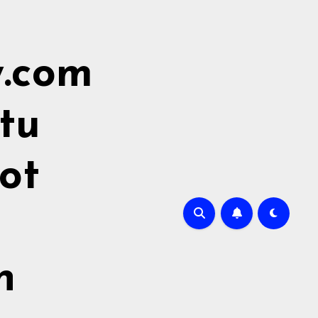
y.com
itu
ot
n