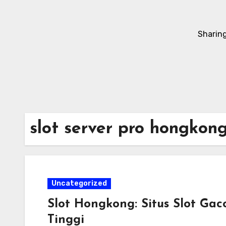
Sharing
slot server pro hongkon
Uncategorized
Slot Hongkong: Situs Slot G
Tinggi