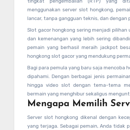
tingkat pengembalian (RTP) yang di
menggunakan server slot hongkong, pemai
lancar, tanpa gangguan teknis, dan dengan 
Slot gacor hongkong sering menjadi pilihan 
dan kemenangan yang lebih sering dibandin
pemain yang berhasil meraih jackpot besa
hongkong slot gacor yang mendukung perm
Bagi para pemula yang baru saja mencoba h
dipahami. Dengan berbagai jenis permainan s
hingga video slot dengan tema-tema me
bermain yang menghibur sekaligus mengun
Mengapa Memilih Serv
Server slot hongkong dikenal dengan kece
yang terjaga. Sebagai pemain, Anda tidak 