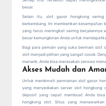
besar.
Selain itu, slot gacor hongkong serin
berkembang. Ini memberikan kesempatan 
yang terus meningkat seiring berjalannya
besar kemungkinan Anda untuk mendapatka
Bagi para pemain yang suka bermain slot 
slot menjadi pilihan yang sangat cocok. De
menarik, Anda bisa merasakan sensasi mena
Akses Mudah dan Aman
Untuk menikmati permainan slot gacor hon
yang menyediakan server slot hongkong d
deposit yang cepat membuat Anda bisa
hongkong slot. Situs yang menawarkan 