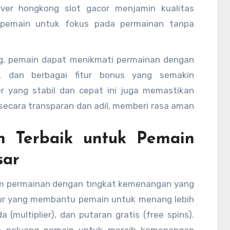
ver hongkong slot gacor menjamin kualitas
 pemain untuk fokus pada permainan tanpa
g, pemain dapat menikmati permainan dengan
s, dan berbagai fitur bonus yang semakin
 yang stabil dan cepat ini juga memastikan
secara transparan dan adil, memberi rasa aman
an Terbaik untuk Pemain
sar
m permainan dengan tingkat kemenangan yang
fitur yang membantu pemain untuk menang lebih
a (multiplier), dan putaran gratis (free spins).
an peluang pemain untuk meraih kemenangan