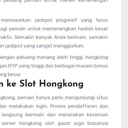
g menawarkan jackpot progresif yang terus
bagi pemain untuk memenangkan hadiah besar
 waktu. Semakin banyak Anda bermain, semakin
n jackpot yang sangat menggiurkan.
dengan peluang menang lebih tinggi, hongkong
ngan RTP yang tinggi dan berbagai macam bonus
ng besar.
 ke Slot Hongkong
gkong, pemain hanya perlu mengunjungi situs
an melakukan login. Proses pendaftaran dan
 langsung bermain dan merasakan keseruan
server hongkong slot gacor juga biasanya