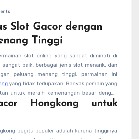
ents
us Slot Gacor dengan
enang Tinggi
rmainan slot online yang sangat diminati di
sangat baik, berbagai jenis slot menarik, dan
gan peluang menang tinggi, permainan ini
kong
yang tidak terlupakan. Banyak pemain yang
atan untuk meraih kemenangan besar dengan
acor Hongkong untuk
bil dan terpercaya.
gkong begitu populer adalah karena tingginya