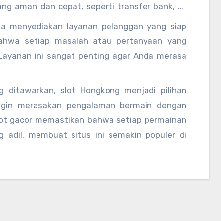
ng aman dan cepat, seperti transfer bank, e-
uga menyediakan layanan pelanggan yang siap
ahwa setiap masalah atau pertanyaan yang
Layanan ini sangat penting agar Anda merasa
 ditawarkan, slot Hongkong menjadi pilihan
ngin merasakan pengalaman bermain dengan
lot gacor memastikan bahwa setiap permainan
g adil, membuat situs ini semakin populer di