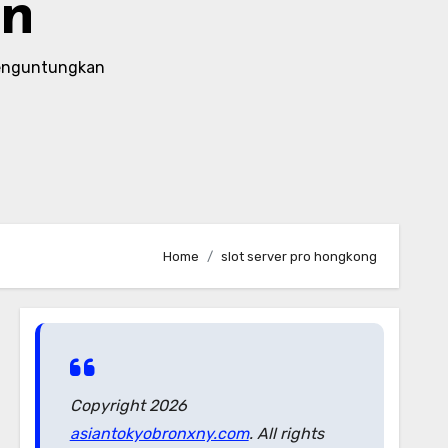
n
 Menguntungkan
Home
slot server pro hongkong
Copyright 2026
asiantokyobronxny.com
. All rights