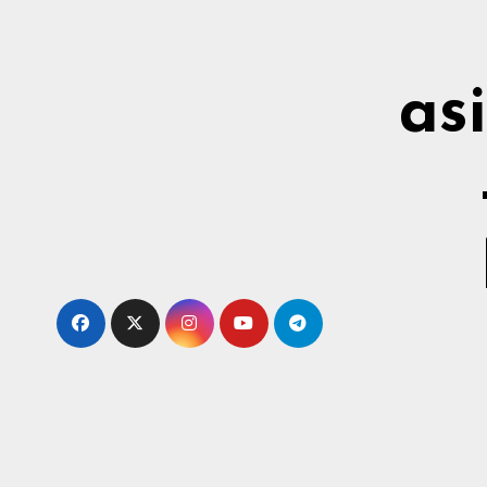
Skip
to
content
as