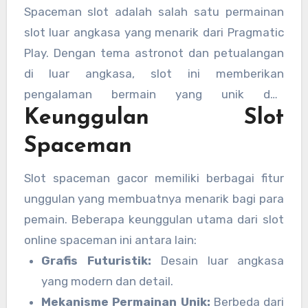
Spaceman slot adalah salah satu permainan
slot luar angkasa yang menarik dari Pragmatic
Play. Dengan tema astronot dan petualangan
di luar angkasa, slot ini memberikan
pengalaman bermain yang unik dan
Keunggulan Slot
mengasyikkan. Slot spaceman pragmatic play
hadir dengan desain futuristik dan fitur yang
Spaceman
menarik, menjadikannya salah satu permainan
favorit di berbagai situs slot spaceman.
Slot spaceman gacor memiliki berbagai fitur
unggulan yang membuatnya menarik bagi para
pemain. Beberapa keunggulan utama dari slot
online spaceman ini antara lain:
Grafis Futuristik:
Desain luar angkasa
yang modern dan detail.
Mekanisme Permainan Unik:
Berbeda dari