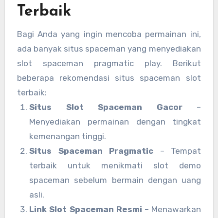
jatuh. Inilah yang membuatnya berbeda dari
Terbaik
slot tradisional.
Bagi Anda yang ingin mencoba permainan ini,
ada banyak situs spaceman yang menyediakan
slot spaceman pragmatic play. Berikut
beberapa rekomendasi situs spaceman slot
terbaik:
Situs Slot Spaceman Gacor
–
Menyediakan permainan dengan tingkat
kemenangan tinggi.
Situs Spaceman Pragmatic
– Tempat
terbaik untuk menikmati slot demo
spaceman sebelum bermain dengan uang
asli.
Link Slot Spaceman Resmi
– Menawarkan