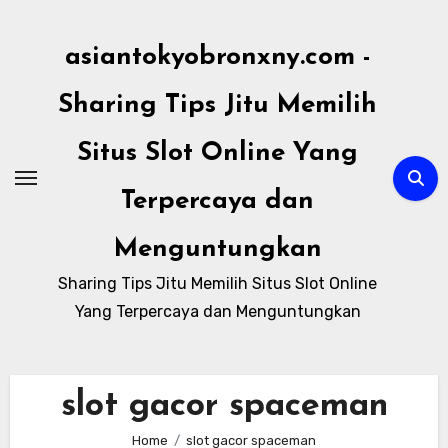
Skip
to
asiantokyobronxny.com -
content
Sharing Tips Jitu Memilih
Situs Slot Online Yang
Terpercaya dan
Menguntungkan
Sharing Tips Jitu Memilih Situs Slot Online
Yang Terpercaya dan Menguntungkan
slot gacor spaceman
Home
slot gacor spaceman