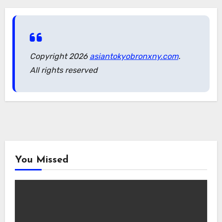
menarik, tetapi penting untuk diingat bahwa
mesin slot bekerja dengan RNG yang menjamin
hasil acak. Oleh karena itu, meskipun strategi
dapat membantu, pada akhirnya
Copyright 2026
asiantokyobronxny.com
.
keberuntungan tetap menjadi faktor utama
All rights reserved
dalam permainan ini.
You Missed