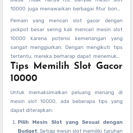
10000 juga menawarkan berbagai fitur bonus
seperti putaran gratis atau pengganda yang
Pemain yang mencari slot gacor dengan
bisa meningkatkan peluang kemenangan.
jackpot besar sering kali mencari mesin slot
10000 karena potensi kemenangan yang
sangat menggiurkan. Dengan mengikuti tips
tertentu, mereka berharap dapat menemukan
Tips Memilih Slot Gacor
mesin yang memberikan kemenangan lebih
sering atau lebih besar.
10000
Untuk memaksimalkan peluang menang di
mesin slot 10000, ada beberapa tips yang
dapat diterapkan:
Pilih Mesin Slot yang Sesuai dengan
Budget
: Setiap mesin slot memiliki taruhan