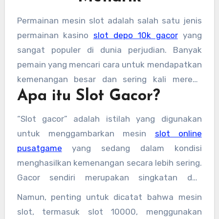
Permainan mesin slot adalah salah satu jenis
permainan kasino
slot depo 10k gacor
yang
sangat populer di dunia perjudian. Banyak
pemain yang mencari cara untuk mendapatkan
kemenangan besar dan sering kali mereka
Apa itu Slot Gacor?
mendengar istilah “slot gacor” yang mengacu
pada mesin slot yang memberikan
“Slot gacor” adalah istilah yang digunakan
kemenangan lebih sering atau lebih besar
untuk menggambarkan mesin
slot online
dalam waktu tertentu. Salah satu jenis slot
pusatgame
yang sedang dalam kondisi
yang sering dicari oleh pemain adalah
slot
menghasilkan kemenangan secara lebih sering.
10000
, yang memiliki potensi kemenangan
Gacor sendiri merupakan singkatan dari
hingga angka tersebut. Artikel ini akan
“gampang cor” yang artinya gampang
membahas apa itu slot gacor dan bagaimana
Namun, penting untuk dicatat bahwa mesin
memberikan kemenangan (cor biasanya
cara memanfaatkannya, khususnya pada
slot, termasuk slot 10000, menggunakan