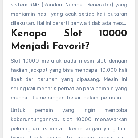
merujuk pada suara koin atau jackpot yang
mesin
slot 10000
.
sistem RNG (Random Number Generator) yang
jatuh). Meskipun mesin slot bergantung pada
menjamin hasil yang acak setiap kali putaran
keberuntungan, pemain sering kali mencari
dilakukan. Hal ini berarti bahwa tidak ada mesin
mesin yang dianggap lebih sering memberikan
Kenapa Slot 10000
slot yang benar-benar dapat diprediksi untuk
kemenangan besar dalam sesi permainan
memberikan kemenangan, termasuk slot
Menjadi Favorit?
mereka.
gacor. Tetapi, beberapa pemain merasa bahwa
ada pola tertentu yang bisa meningkatkan
Slot 10000 merujuk pada mesin slot dengan
peluang mereka untuk memenangkan jackpot.
hadiah jackpot yang bisa mencapai 10.000 kali
lipat dari taruhan yang dipasang. Mesin ini
sering kali menarik perhatian para pemain yang
mencari kemenangan besar dalam permainan
slot. Slot 10000 sering kali memiliki variasi
Untuk pemain yang ingin mencoba
tema yang beragam, seperti petualangan,
keberuntungannya, slot 10000 menawarkan
fantasi, atau sejarah, yang membuat
peluang untuk meraih kemenangan yang luar
permainan ini semakin menarik.
biasa. Tidak hanya itu, banyak mesin slot