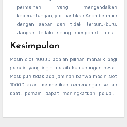
permainan yang mengandalkan
keberuntungan, jadi pastikan Anda bermain
dengan sabar dan tidak terburu-buru.
Jangan terlalu sering mengganti mesin
karena kemenangan dapat datang kapan
Kesimpulan
saja.
Mesin slot 10000 adalah pilihan menarik bagi
pemain yang ingin meraih kemenangan besar.
Meskipun tidak ada jaminan bahwa mesin slot
10000 akan memberikan kemenangan setiap
saat, pemain dapat meningkatkan peluang
mereka dengan memilih mesin yang tepat,
memanfaatkan bonus, dan bermain dengan
sabar. Istilah “slot gacor” mungkin terdengar