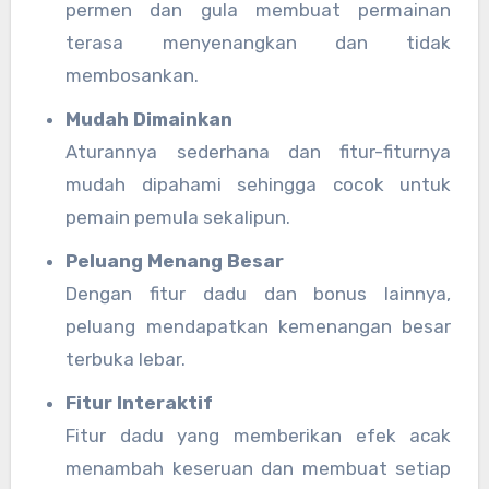
permen dan gula membuat permainan
terasa menyenangkan dan tidak
membosankan.
Mudah Dimainkan
Aturannya sederhana dan fitur-fiturnya
mudah dipahami sehingga cocok untuk
pemain pemula sekalipun.
Peluang Menang Besar
Dengan fitur dadu dan bonus lainnya,
peluang mendapatkan kemenangan besar
terbuka lebar.
Fitur Interaktif
Fitur dadu yang memberikan efek acak
menambah keseruan dan membuat setiap