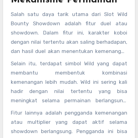
Mekanisme Permainan
Salah satu daya tarik utama dari Slot Wild
Bounty Showdown adalah fitur duel atau
showdown. Dalam fitur ini, karakter koboi
dengan nilai tertentu akan saling berhadapan,
dan hasil duel akan menentukan kemenangan
pemain. Mekanisme ini membuat permainan
Selain itu, terdapat simbol Wild yang dapat
terasa lebih dinamis karena hasil tidak hanya
membantu membentuk kombinasi
bergantung pada kombinasi simbol, tetapi juga
kemenangan lebih mudah. Wild ini sering kali
interaksi antar simbol.
hadir dengan nilai tertentu yang bisa
meningkat selama permainan berlangsung,
sehingga potensi kemenangan juga semakin
Fitur lainnya adalah pengganda kemenangan
besar.
atau multiplier yang dapat aktif selama
showdown berlangsung. Pengganda ini bisa