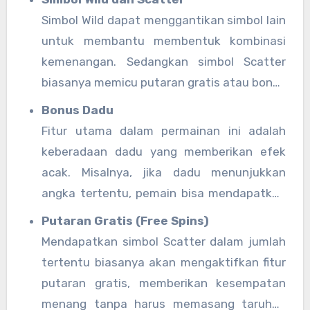
Simbol Wild dapat menggantikan simbol lain
untuk membantu membentuk kombinasi
kemenangan. Sedangkan simbol Scatter
biasanya memicu putaran gratis atau bonus
lain.
Bonus Dadu
Fitur utama dalam permainan ini adalah
keberadaan dadu yang memberikan efek
acak. Misalnya, jika dadu menunjukkan
angka tertentu, pemain bisa mendapatkan
hadiah ekstra seperti pengganda
Putaran Gratis (Free Spins)
kemenangan.
Mendapatkan simbol Scatter dalam jumlah
tertentu biasanya akan mengaktifkan fitur
putaran gratis, memberikan kesempatan
menang tanpa harus memasang taruhan