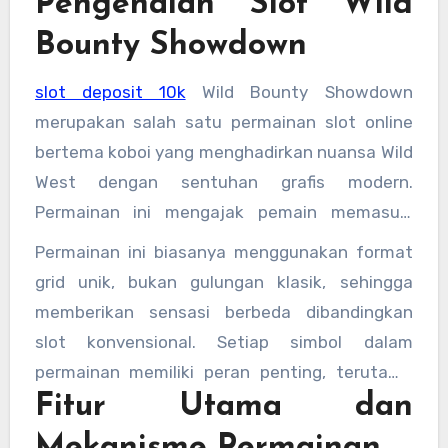
Pengenalan Slot Wild
Bounty Showdown
slot deposit 10k
Wild Bounty Showdown
merupakan salah satu permainan slot online
bertema koboi yang menghadirkan nuansa Wild
West dengan sentuhan grafis modern.
Permainan ini mengajak pemain memasuki
dunia penuh aksi, di mana para pemburu hadiah
Permainan ini biasanya menggunakan format
saling berhadapan dalam duel seru untuk
grid unik, bukan gulungan klasik, sehingga
meraih kemenangan besar. Dengan desain
memberikan sensasi berbeda dibandingkan
visual yang menarik serta efek suara khas
slot konvensional. Setiap simbol dalam
barat, slot ini mampu memberikan pengalaman
permainan memiliki peran penting, terutama
bermain yang imersif dan menghibur.
Fitur Utama dan
karakter koboi yang menjadi pusat fitur utama.