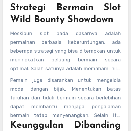
Strategi Bermain Slot
berada di tengah-tengah pertempuran koboi.
Wild Bounty Showdown
Meskipun slot pada dasarnya adalah
permainan berbasis keberuntungan, ada
beberapa strategi yang bisa diterapkan untuk
meningkatkan peluang bermain secara
optimal. Salah satunya adalah memahami nilai
setiap simbol dan bagaimana mereka
Pemain juga disarankan untuk mengelola
berinteraksi selama fitur showdown.
modal dengan bijak. Menentukan batas
taruhan dan tidak bermain secara berlebihan
dapat membantu menjaga pengalaman
bermain tetap menyenangkan. Selain itu,
Keunggulan Dibanding
memilih waktu bermain yang tepat dan tidak