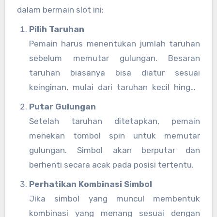
dalam bermain slot ini:
Pilih Taruhan
Pemain harus menentukan jumlah taruhan
sebelum memutar gulungan. Besaran
taruhan biasanya bisa diatur sesuai
keinginan, mulai dari taruhan kecil hingga
besar.
Putar Gulungan
Setelah taruhan ditetapkan, pemain
menekan tombol spin untuk memutar
gulungan. Simbol akan berputar dan
berhenti secara acak pada posisi tertentu.
Perhatikan Kombinasi Simbol
Jika simbol yang muncul membentuk
kombinasi yang menang sesuai dengan