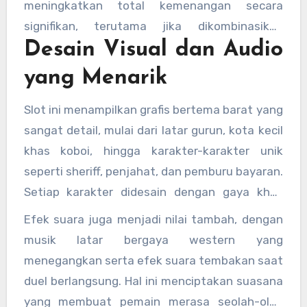
meningkatkan total kemenangan secara
signifikan, terutama jika dikombinasikan
Desain Visual dan Audio
dengan simbol bernilai tinggi.
yang Menarik
Slot ini menampilkan grafis bertema barat yang
sangat detail, mulai dari latar gurun, kota kecil
khas koboi, hingga karakter-karakter unik
seperti sheriff, penjahat, dan pemburu bayaran.
Setiap karakter didesain dengan gaya khas
yang memberikan identitas kuat pada
Efek suara juga menjadi nilai tambah, dengan
permainan.
musik latar bergaya western yang
menegangkan serta efek suara tembakan saat
duel berlangsung. Hal ini menciptakan suasana
yang membuat pemain merasa seolah-olah