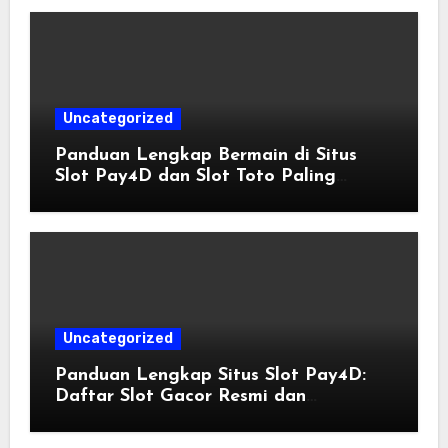
Uncategorized
Panduan Lengkap Bermain di Situs
Slot Pay4D dan Slot Toto Paling
Gacor
Uncategorized
Panduan Lengkap Situs Slot Pay4D:
Daftar Slot Gacor Resmi dan
Terpercaya