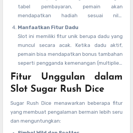
tabel pembayaran, pemain akan
mendapatkan hadiah sesuai nilai
kemenangan tersebut.
Manfaatkan Fitur Dadu
Slot ini memiliki fitur unik berupa dadu yang
muncul secara acak. Ketika dadu aktif,
pemain bisa mendapatkan bonus tambahan
seperti pengganda kemenangan (multiplier)
atau putaran gratis (free spins).
Fitur Unggulan dalam
Slot Sugar Rush Dice
Sugar Rush Dice menawarkan beberapa fitur
yang membuat pengalaman bermain lebih seru
dan menguntungkan:
Simbol Wild dan Scatter