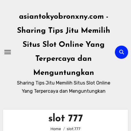
Skip
to
asiantokyobronxny.com -
content
Sharing Tips Jitu Memilih
Situs Slot Online Yang
Terpercaya dan
Menguntungkan
Sharing Tips Jitu Memilih Situs Slot Online
Yang Terpercaya dan Menguntungkan
slot 777
Home
slot 777