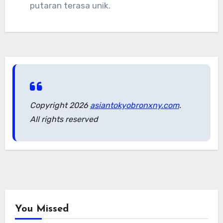
putaran terasa unik.
Copyright 2026
asiantokyobronxny.com
.
All rights reserved
You Missed