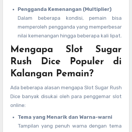
tambahan.
Pengganda Kemenangan (Multiplier)
Dalam beberapa kondisi, pemain bisa
memperoleh pengganda yang memperbesar
nilai kemenangan hingga beberapa kali lipat.
Mengapa Slot Sugar
Rush Dice Populer di
Kalangan Pemain?
Ada beberapa alasan mengapa Slot Sugar Rush
Dice banyak disukai oleh para penggemar slot
online:
Tema yang Menarik dan Warna-warni
Tampilan yang penuh warna dengan tema