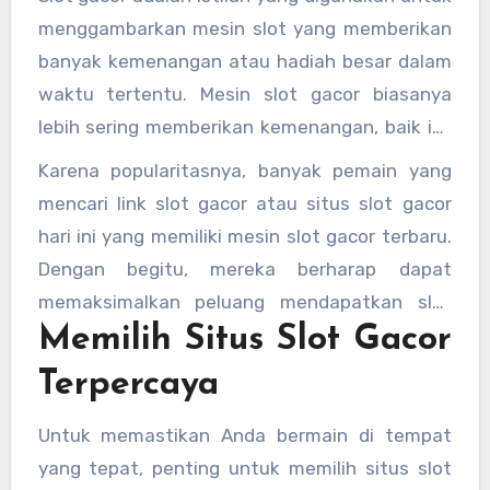
mengenai situs
slot gacor
gampang menang
menggambarkan mesin slot yang memberikan
yang dapat Anda coba, serta beberapa tips
banyak kemenangan atau hadiah besar dalam
untuk memaksimalkan kemenangan Anda.
waktu tertentu. Mesin slot gacor biasanya
lebih sering memberikan kemenangan, baik itu
dalam bentuk putaran gratis, jackpot, atau
Karena popularitasnya, banyak pemain yang
kemenangan besar lainnya. Hal inilah yang
mencari link slot gacor atau situs slot gacor
membuat banyak pemain tertarik mencari
hari ini yang memiliki mesin slot gacor terbaru.
situs slot gacor untuk meningkatkan peluang
Dengan begitu, mereka berharap dapat
menang mereka.
memaksimalkan peluang mendapatkan slot
Memilih Situs Slot Gacor
gacor gampang menang.
Terpercaya
Untuk memastikan Anda bermain di tempat
yang tepat, penting untuk memilih situs slot