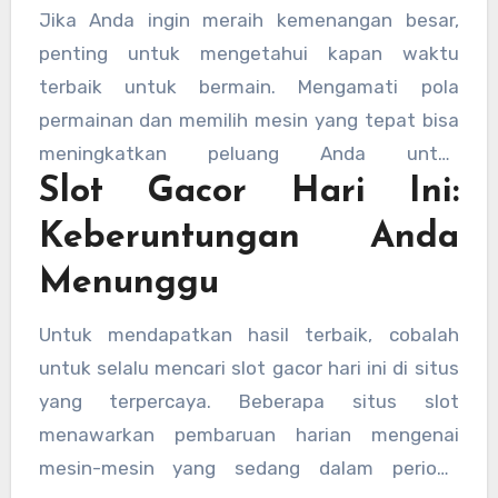
ini sering ditemukan di link slot gacor yang
Jika Anda ingin meraih kemenangan besar,
disediakan oleh situs-situs terpercaya. Anda
penting untuk mengetahui kapan waktu
bisa mencoba berbagai jenis permainan dan
terbaik untuk bermain. Mengamati pola
memanfaatkan fitur-fitur yang ada untuk
permainan dan memilih mesin yang tepat bisa
mendapatkan kemenangan besar.
meningkatkan peluang Anda untuk
Slot Gacor Hari Ini:
memenangkan slot gacor maxwin.
Keberuntungan Anda
Menunggu
Untuk mendapatkan hasil terbaik, cobalah
untuk selalu mencari slot gacor hari ini di situs
yang terpercaya. Beberapa situs slot
menawarkan pembaruan harian mengenai
mesin-mesin yang sedang dalam periode