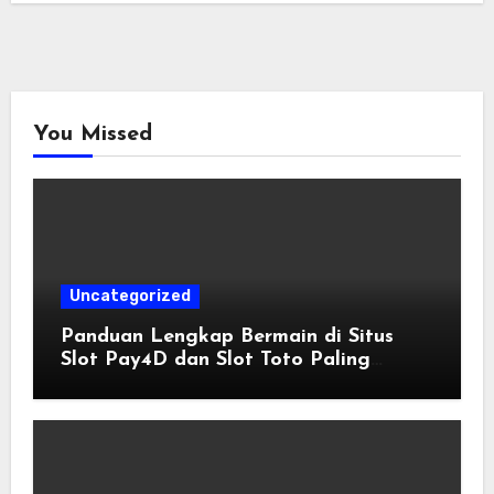
You Missed
Uncategorized
Panduan Lengkap Bermain di Situs
Slot Pay4D dan Slot Toto Paling
Gacor