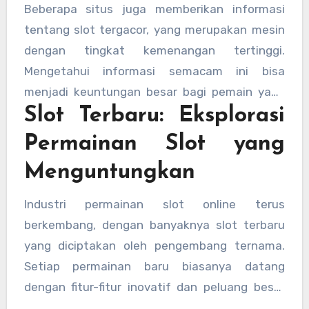
kemenangan tinggi, atau yang sering
Beberapa situs juga memberikan informasi
memberikan hadiah besar. Dengan mengikuti
tentang slot tergacor, yang merupakan mesin
update tersebut, Anda bisa memilih mesin
dengan tingkat kemenangan tertinggi.
yang memberikan peluang terbaik untuk
Mengetahui informasi semacam ini bisa
menang.
menjadi keuntungan besar bagi pemain yang
Slot Terbaru: Eksplorasi
ingin meraih keberuntungan dalam waktu
singkat.
Permainan Slot yang
Menguntungkan
Industri permainan slot online terus
berkembang, dengan banyaknya slot terbaru
yang diciptakan oleh pengembang ternama.
Setiap permainan baru biasanya datang
dengan fitur-fitur inovatif dan peluang besar
untuk menang. Dengan mencoba berbagai