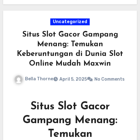
Uncategorized
Situs Slot Gacor Gampang
Menang: Temukan
Keberuntungan di Dunia Slot
Online Mudah Maxwin
Bella Thorne
April 5, 2025
No Comments
Situs Slot Gacor
Gampang Menang:
Temukan