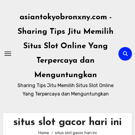
Skip
to
asiantokyobronxny.com -
content
Sharing Tips Jitu Memilih
Situs Slot Online Yang
Terpercaya dan
Menguntungkan
Sharing Tips Jitu Memilih Situs Slot Online
Yang Terpercaya dan Menguntungkan
situs slot gacor hari ini
Home
situs slot gacor hari ini