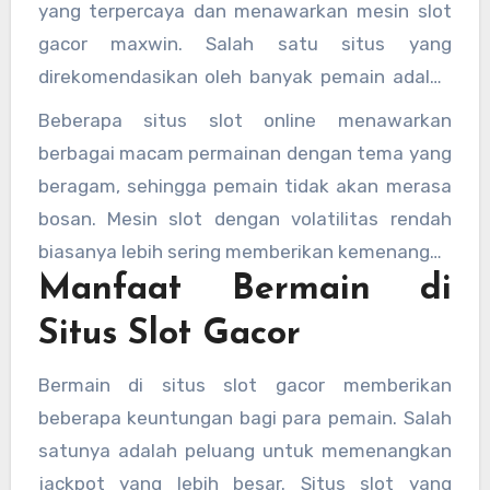
yang terpercaya dan menawarkan mesin slot
gacor maxwin. Salah satu situs yang
direkomendasikan oleh banyak pemain adalah
pusatgame, yang dikenal dengan koleksi mesin
Beberapa situs slot online menawarkan
slot terbaru dan kualitas pelayanan yang
berbagai macam permainan dengan tema yang
sangat baik. Situs seperti ini biasanya
beragam, sehingga pemain tidak akan merasa
memberikan informasi terbaru tentang mesin
bosan. Mesin slot dengan volatilitas rendah
slot tergacor dan tips untuk menang lebih
biasanya lebih sering memberikan kemenangan
sering.
Manfaat Bermain di
kecil, sementara mesin dengan volatilitas
tinggi dapat memberikan kemenangan besar,
Situs Slot Gacor
tetapi lebih jarang. Dengan bermain di situs
yang menawarkan slot terbaru, Anda memiliki
Bermain di situs slot gacor memberikan
kesempatan untuk mencoba berbagai jenis
beberapa keuntungan bagi para pemain. Salah
permainan dan menemukan mesin yang paling
satunya adalah peluang untuk memenangkan
cocok dengan gaya permainan Anda.
jackpot yang lebih besar. Situs slot yang