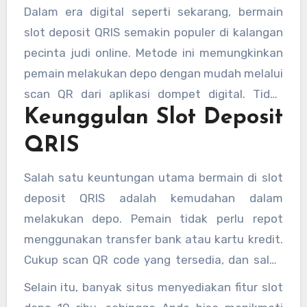
tanggung jawab yang tinggi. Pengalaman
Dalam era digital seperti sekarang, bermain
bermain yang optimal bukan diukur dari
slot deposit QRIS semakin populer di kalangan
kemenangan semata, melainkan dari seberapa
pecinta judi online. Metode ini memungkinkan
baik Anda menjaga keseimbangan antara
pemain melakukan depo dengan mudah melalui
kesenangan dan tanggung jawab dalam
scan QR dari aplikasi dompet digital. Tidak
koridor yang sehat.
Keunggulan Slot Deposit
hanya praktis, sistem ini juga mendukung
transaksi mulai dari nominal kecil, seperti slot
QRIS
depo 10k, hingga nominal lebih besar, sehingga
semua pemain bisa menyesuaikan dengan
Salah satu keuntungan utama bermain di slot
budget mereka.
deposit QRIS adalah kemudahan dalam
melakukan depo. Pemain tidak perlu repot
menggunakan transfer bank atau kartu kredit.
Cukup scan QR code yang tersedia, dan saldo
langsung masuk ke akun game. Hal ini
Selain itu, banyak situs menyediakan fitur slot
membuat slot 10k menjadi pilihan menarik bagi