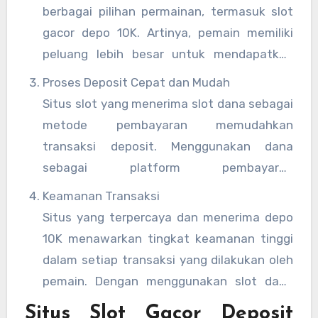
berbagai pilihan permainan, termasuk slot
gacor depo 10K. Artinya, pemain memiliki
peluang lebih besar untuk mendapatkan
kemenangan dengan hanya melakukan
Proses Deposit Cepat dan Mudah
deposit kecil.
Situs slot yang menerima slot dana sebagai
metode pembayaran memudahkan
transaksi deposit. Menggunakan dana
sebagai platform pembayaran
mempersingkat waktu dan meminimalkan
Keamanan Transaksi
hambatan dalam melakukan deposit.
Situs yang terpercaya dan menerima depo
10K menawarkan tingkat keamanan tinggi
dalam setiap transaksi yang dilakukan oleh
pemain. Dengan menggunakan slot dana
10K, pemain dapat memastikan bahwa dana
Situs Slot Gacor Deposit