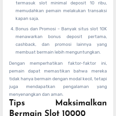
termasuk slot minimal deposit 10 ribu,
memudahkan pemain melakukan transaksi
kapan saja.
Bonus dan Promosi – Banyak situs slot 10K
menawarkan bonus deposit pertama,
cashback, dan promosi lainnya yang
membuat bermain lebih menguntungkan.
Dengan memperhatikan faktor-faktor ini,
pemain dapat memastikan bahwa mereka
tidak hanya bermain dengan modal kecil, tetapi
juga mendapatkan pengalaman yang
menyenangkan dan aman.
Tips Maksimalkan
Bermain Slot 10000