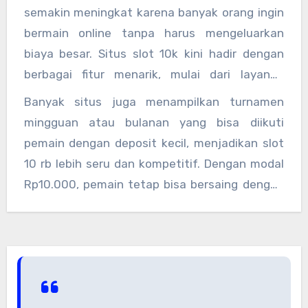
semakin meningkat karena banyak orang ingin
bermain online tanpa harus mengeluarkan
biaya besar. Situs slot 10k kini hadir dengan
berbagai fitur menarik, mulai dari layanan
customer service 24 jam hingga kemudahan
Banyak situs juga menampilkan turnamen
transaksi melalui berbagai metode
mingguan atau bulanan yang bisa diikuti
pembayaran digital. Hal ini membuat slot 10
pemain dengan deposit kecil, menjadikan slot
ribu menjadi pilihan populer bagi pemain baru
10 rb lebih seru dan kompetitif. Dengan modal
maupun veteran yang ingin bermain santai
Rp10.000, pemain tetap bisa bersaing dengan
namun tetap berpotensi mendapatkan
yang lain dan merasakan pengalaman bermain
kemenangan besar.
slot online yang lengkap.