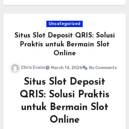
aturan pembayaran yang berbeda. Meluangkan
mengerti bahwa kontrol penuh atas diri sendiri
perlindungan maksimal bagi akun dan data
waktu untuk membaca panduan permainan,
adalah kemenangan yang paling berharga dan
pribadi Anda. Dukungan layanan pelanggan
memahami pola fitur bonus, serta mengenali
bermakna.
Uncategorized
yang sigap, profesional, dan beroperasi selama
tingkat
Return to Player
(RTP) akan
24 jam penuh di platform ini juga menjadi aset
Situs Slot Deposit QRIS: Solusi
memberikan Anda landasan pemahaman yang
penting yang dapat Anda manfaatkan jika
Praktis untuk Bermain Slot
kokoh. Dengan mengombinasikan kedisiplinan
sewaktu-waktu membutuhkan bantuan.
Online
pengelolaan dana, ketelitian dalam memilih
platform yang terjamin, serta pemahaman
Chris Evans
March 14, 2026
No Comments
teknis akan aturan permainan, Anda dapat
menjadikan setiap sesi sebagai momen
Situs Slot Deposit
relaksasi yang berkualitas, aman, dan pastinya
QRIS: Solusi Praktis
selalu dalam kendali penuh. Ingatlah selalu
untuk Bermain Slot
bahwa tujuan utama dari hiburan adalah
kesenangan, dan kesenangan yang paling
Online
bermakna adalah yang dikelola dengan rasa