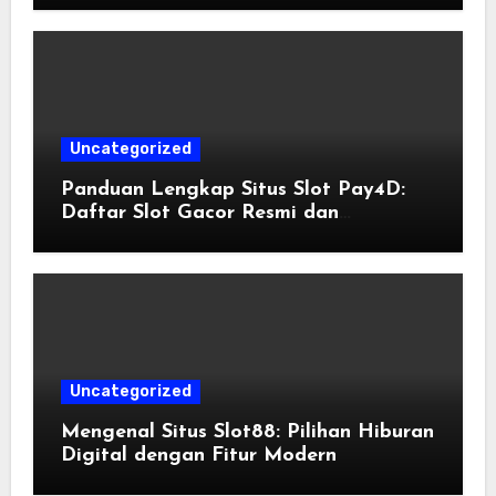
Uncategorized
Panduan Lengkap Situs Slot Pay4D:
Daftar Slot Gacor Resmi dan
Terpercaya
Uncategorized
Mengenal Situs Slot88: Pilihan Hiburan
Digital dengan Fitur Modern