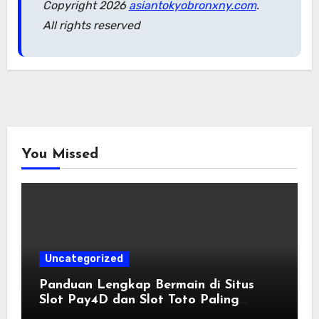
Copyright 2026
asiantokyobronxny.com
.
All rights reserved
You Missed
Uncategorized
Panduan Lengkap Bermain di Situs
Slot Pay4D dan Slot Toto Paling
Gacor