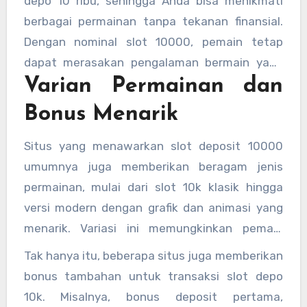
depo 10 ribu, sehingga Anda bisa menikmati
pemula yang ingin mencoba peruntungan
berbagai permainan tanpa tekanan finansial.
tanpa harus mengeluarkan modal besar.
Dengan nominal slot 10000, pemain tetap
dapat merasakan pengalaman bermain yang
Varian Permainan dan
seru dan mendebarkan. Banyak pemain justru
merasa lebih leluasa mengeksplorasi berbagai
Bonus Menarik
mesin slot karena risiko kerugian lebih kecil.
Situs yang menawarkan slot deposit 10000
umumnya juga memberikan beragam jenis
permainan, mulai dari slot 10k klasik hingga
versi modern dengan grafik dan animasi yang
menarik. Variasi ini memungkinkan pemain
menemukan permainan yang sesuai dengan
Tak hanya itu, beberapa situs juga memberikan
preferensi mereka, baik yang santai maupun
bonus tambahan untuk transaksi slot depo
yang menantang.
10k. Misalnya, bonus deposit pertama,