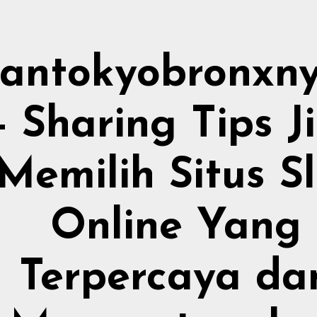
iantokyobronxn
- Sharing Tips J
Memilih Situs Sl
Online Yang
Terpercaya da