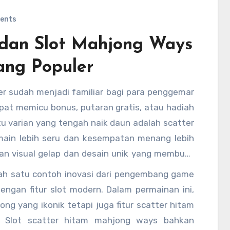
ents
 dan Slot Mahjong Ways
ang Populer
ter sudah menjadi familiar bagi para penggemar
apat memicu bonus, putaran gratis, atau hadiah
tu varian yang tengah naik daun adalah scatter
ain lebih seru dan kesempatan menang lebih
ngan visual gelap dan desain unik yang membuat
in kini mencari situs scatter hitam untuk
ah satu contoh inovasi dari pengembang game
tus slot scatter hitam yang terpercaya dan
gan fitur slot modern. Dalam permainan ini,
g yang ikonik tetapi juga fitur scatter hitam
. Slot scatter hitam mahjong ways bahkan