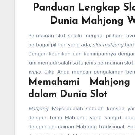
Panduan Lengkap Sl
Dunia Mahjong W
Permainan slot selalu menjadi pilihan favo
berbagai pilihan yang ada,
slot mahjong
berh
Dengan keunikan dan kemiripannya dengan
kini menjadi salah satu jenis permainan slot 
ways
. Jika Anda mencari pengalaman berma
Memahami Mahjong 
membahas berbagai jenis
slot mahjong
kesempatan untuk bermain di
situs mahjong
dalam Dunia Slot
Mahjong Ways
adalah sebuah konsep yang
dengan tema Mahjong, yang sangat popul
dengan permainan Mahjong tradisional. S