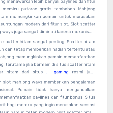
ang menawarkan lebih banyak paylines dan fitur
referensi.
a memicu putaran gratis tambahan. Mahjong
 hitam memungkinkan pemain untuk merasakan
untungan modern dari fitur slot. Slot scatter
g ways juga sangat diminati karena mekanisme
t yang tinggi.
 scatter hitam sangat penting. Scatter hitam
pun dan tetap memberikan hadiah tertentu atau
ot mahjong memungkinkan pemain memanfaatkan
 terutama jika bermain di situs scatter hitam
ter hitam dari situs
jili gaming
resmi juga
elewati banyak iklan atau tautan yang tidak
dan slot mahjong ways memberikan pengalaman
nsional. Pemain tidak hanya mengandalkan
memanfaatkan paylines dan fitur bonus. Situs
orit bagi mereka yang ingin merasakan sensasi
asik namun tetap modern. Slot scatter hitam