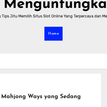
Menguntungka
 Tips Jitu Memilih Situs Slot Online Yang Terpercaya dan
Home
ot Mahjong Ways yang Sedang