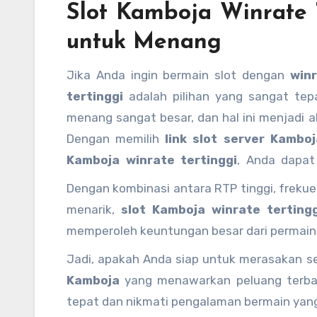
Slot Kamboja Winrate T
untuk Menang
Jika Anda ingin bermain slot dengan
winr
tertinggi
adalah pilihan yang sangat tepa
menang sangat besar, dan hal ini menjadi a
Dengan memilih
link slot server Kamboj
Kamboja winrate tertinggi
, Anda dapa
setiap putaran permainan.
Dengan kombinasi antara RTP tinggi, frekue
menarik,
slot Kamboja winrate tertingg
memperoleh keuntungan besar dari permainan
Jadi, apakah Anda siap untuk merasakan s
Kamboja
yang menawarkan peluang terb
tepat dan nikmati pengalaman bermain ya