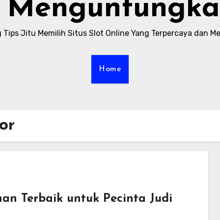
Menguntungka
 Tips Jitu Memilih Situs Slot Online Yang Terpercaya dan
Home
or
han Terbaik untuk Pecinta Judi