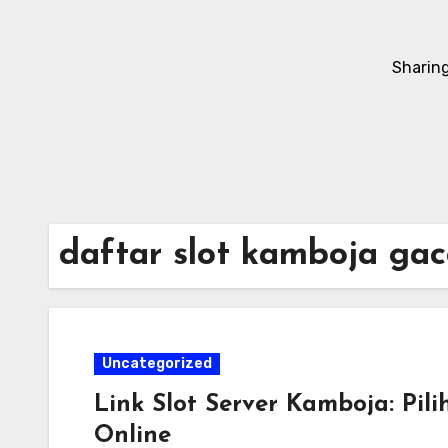
Sharing
daftar slot kamboja gac
Uncategorized
Link Slot Server Kamboja: Pili
Online