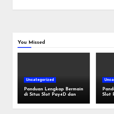
You Missed
Uncategorized
Unca
Panduan Lengkap Bermain
Pand
di Situs Slot Pay4D dan
Slot 
Slot Toto Paling Gacor
Gaco
Terp